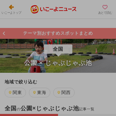
いこーよトップ
あとで読む
テーマ別おすすめスポットまとめ
全国
公園 × じゃぶじゃぶ池
地域で絞り込む
関東
東海
関西
全国
公園×じゃぶじゃぶ池
の
記事一覧