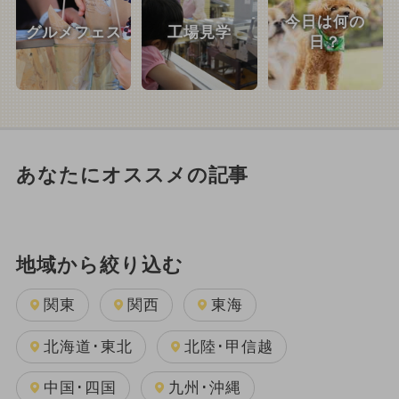
今日は何の
グルメフェス
工場見学
日？
あなたにオススメの記事
地域から絞り込む
関東
関西
東海
北海道･東北
北陸･甲信越
中国･四国
九州･沖縄