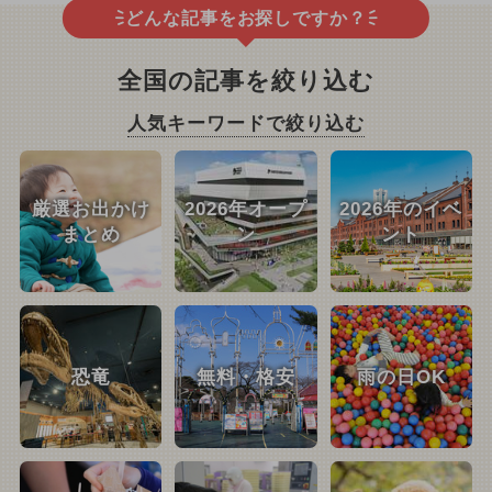
どんな記事をお探しですか？
全国の記事を絞り込む
人気キーワードで絞り込む
厳選お出かけ
2026年オープ
2026年のイベ
まとめ
ン
ント
恐竜
無料・格安
雨の日OK