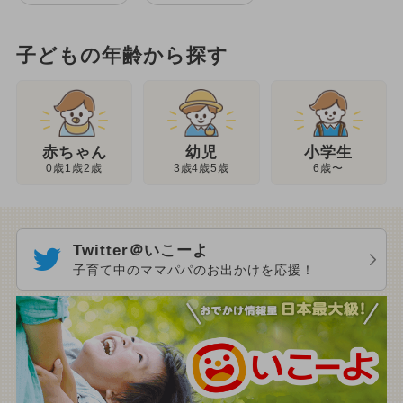
子どもの年齢から探す
幼児
赤ちゃん
小学生
3歳4歳5歳
0歳1歳2歳
6歳〜
Twitter＠いこーよ
子育て中のママパパのお出かけを応援！