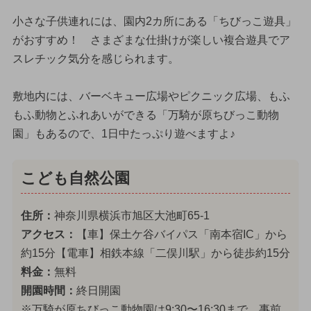
小さな子供連れには、園内2カ所にある「ちびっこ遊具」
がおすすめ！ さまざまな仕掛けが楽しい複合遊具でア
スレチック気分を感じられます。
敷地内には、バーベキュー広場やピクニック広場、もふ
もふ動物とふれあいができる「万騎が原ちびっこ動物
園」もあるので、1日中たっぷり遊べますよ♪
こども自然公園
住所：
神奈川県横浜市旭区大池町65-1
アクセス：
【車】保土ケ谷バイパス「南本宿IC」から
約15分【電車】相鉄本線「二俣川駅」から徒歩約15分
料金：
無料
開園時間：
終日開園
※万騎が原ちびっこ動物園は9:30〜16:30まで、事前