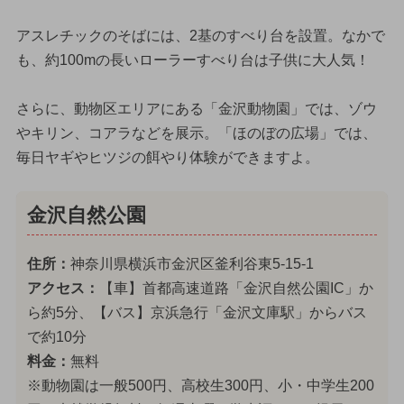
アスレチックのそばには、2基のすべり台を設置。なかで
も、約100mの長いローラーすべり台は子供に大人気！
さらに、動物区エリアにある「金沢動物園」では、ゾウ
やキリン、コアラなどを展示。「ほのぼの広場」では、
毎日ヤギやヒツジの餌やり体験ができますよ。
金沢自然公園
住所：
神奈川県横浜市金沢区釜利谷東5-15-1
アクセス：
【車】首都高速道路「金沢自然公園IC」か
ら約5分、【バス】京浜急行「金沢文庫駅」からバス
で約10分
料金：
無料
※動物園は一般500円、高校生300円、小・中学生200