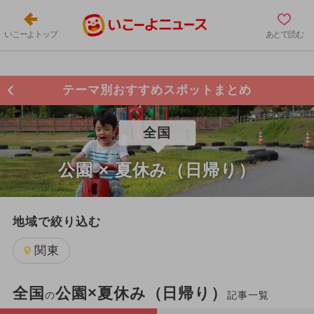
いこーよトップ
あとで読む
テーマ別おすすめスポットまとめ
全国
公園 × 夏休み（日帰り）
地域で絞り込む
関東
全国
公園×夏休み（日帰り）
の
記事一覧