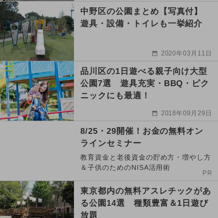
中野区の公園まとめ【写真付】
遊具・設備・トイレも一挙紹介
2020年03月11日
品川区の1日遊べる親子向け大型
公園7選 遊具充実・BBQ・ピク
ニックにも最適！
2018年09月29日
8/25・29開催！お金の無料オン
ラインセミナー
教育資金と老後資金の貯め方・増やし方
＆子供のためのNISA活用術
PR
東京都内の無料アスレチックがあ
る公園14選 種類豊富＆1日遊び
放題