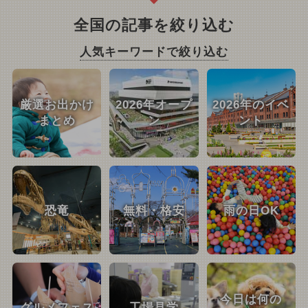
全国の記事を絞り込む
人気キーワードで絞り込む
厳選お出かけ
2026年オープ
2026年のイベ
まとめ
ン
ント
恐竜
無料・格安
雨の日OK
今日は何の
グルメフェス
工場見学