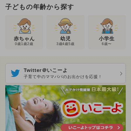
子どもの年齢から探す
幼児
赤ちゃん
小学生
3歳4歳5歳
0歳1歳2歳
6歳〜
Twitter＠いこーよ
子育て中のママパパのお出かけを応援！