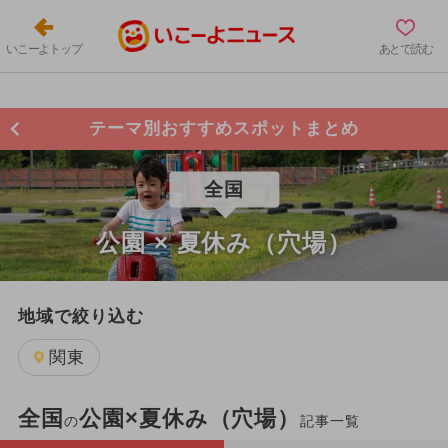
いこーよトップ
あとで読む
テーマ別おすすめスポットまとめ
全国
公園 × 夏休み（穴場）
地域で絞り込む
関東
全国
公園×夏休み（穴場）
の
記事一覧