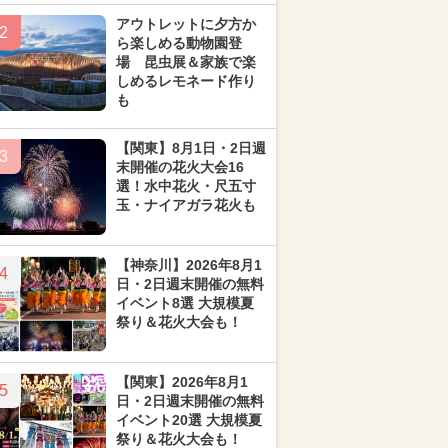
アウトレットに夕方か
2
ら楽しめる動物園登
場 昆虫展＆家族で楽
しめるレモネード作り
も
【関東】8月1日・2日週
3
末開催の花火大会16
選！水中花火・尺五寸
玉・ナイアガラ花火も
【神奈川】2026年8月1
4
日・2日週末開催の無料
イベント8選 大規模夏
祭り＆花火大会も！
【関東】2026年8月1
5
日・2日週末開催の無料
イベント20選 大規模夏
祭り＆花火大会も！