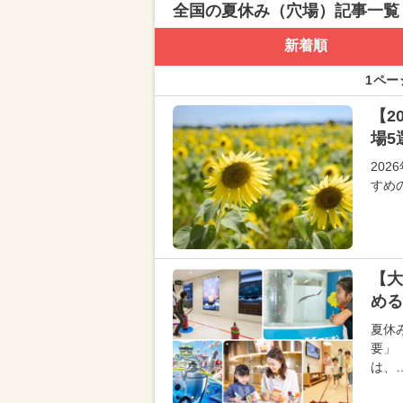
全国の夏休み（穴場）記事一覧
新着順
1ペー
【2
場5
20
すめ
【大
める
夏休
要」
は、