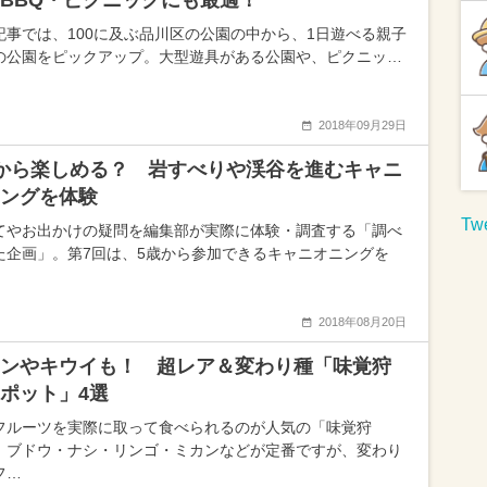
BBQ・ピクニックにも最適！
記事では、100に及ぶ品川区の公園の中から、1日遊べる親子
の公園をピックアップ。大型遊具がある公園や、ピクニッ…
2018年09月29日
から楽しめる？ 岩すべりや渓谷を進むキャニ
ングを体験
Twe
てやお出かけの疑問を編集部が実際に体験・調査する「調べ
た企画」。第7回は、5歳から参加できるキャニオニングを
2018年08月20日
ンやキウイも！ 超レア＆変わり種「味覚狩
ポット」4選
フルーツを実際に取って食べられるのが人気の「味覚狩
。ブドウ・ナシ・リンゴ・ミカンなどが定番ですが、変わり
フ…