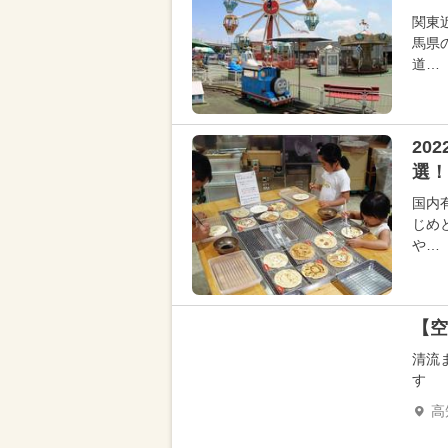
関東
馬県
道…
20
選！
国内
じめ
や…
【空
清流
す
高