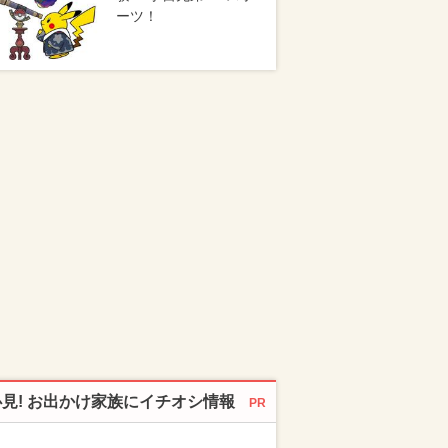
ーツ！
必見! お出かけ家族にイチオシ情報
PR