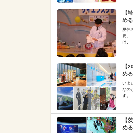
【埼
める
夏休
要」
は、
【2
める
いよ
なの
す。
【茨
める