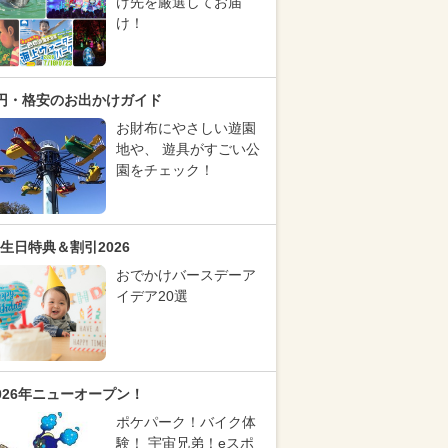
け先を厳選してお届
け！
円・格安のお出かけガイド
お財布にやさしい遊園
地や、 遊具がすごい公
園をチェック！
生日特典＆割引2026
おでかけバースデーア
イデア20選
026年ニューオープン！
ポケパーク！バイク体
験！ 宇宙兄弟！eスポ