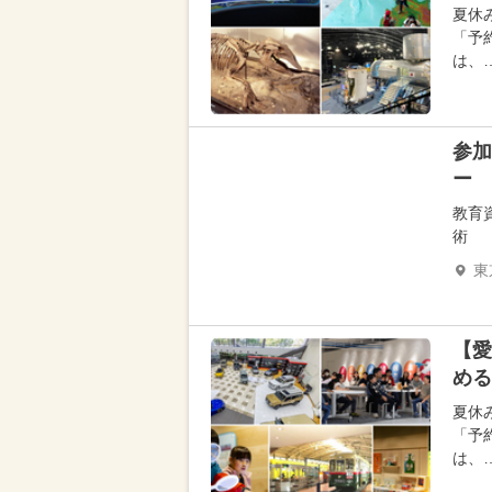
夏休
「予
は、
参加
ー
教育
術
東
【愛
める
夏休
「予
は、