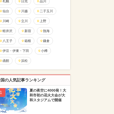
札幌
日光
品川
仙台
川越
二子玉川
川崎
立川
上野
軽井沢
新宿
熱海
八王子
箱根
鎌倉
伊豆・伊東・下田
小樽
函館
浜松
全国の人気記事ランキング
夏の夜空に4000発！大
1
和市初の花火大会が大
和スタジアムで開催