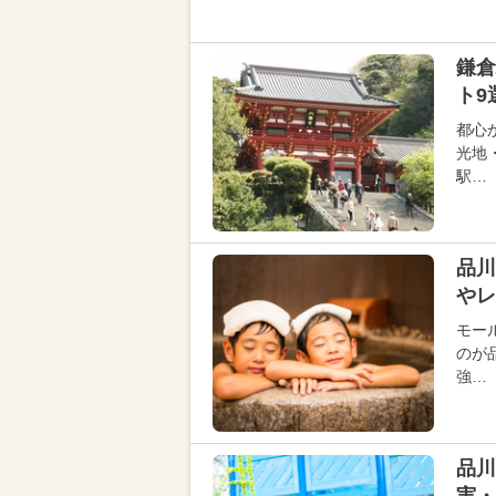
鎌倉
ト9
都心
光地
駅…
品川
やレ
モー
のが
強…
品川