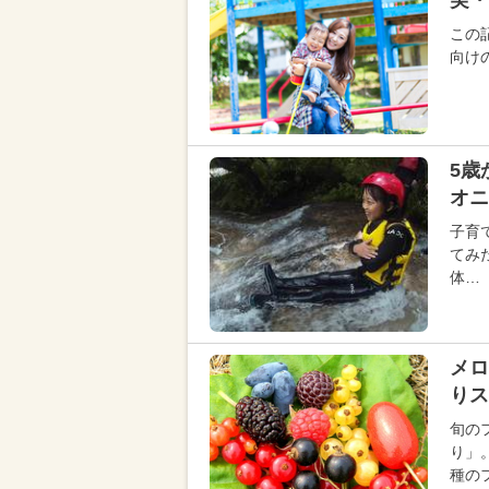
実・
この
向け
5歳
オニ
子育
てみ
体…
メロ
りス
旬の
り」
種の