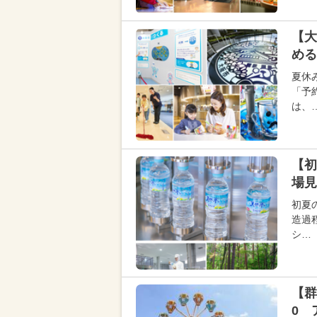
【大
める
夏休
「予
は、
【初
場見
初夏
造過
シ…
【群
0 