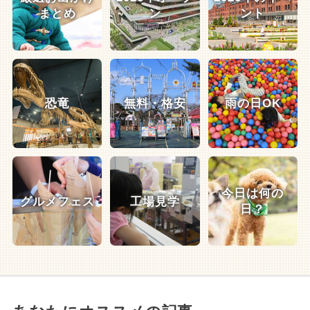
まとめ
ン
ント
恐竜
無料・格安
雨の日OK
今日は何の
グルメフェス
工場見学
日？