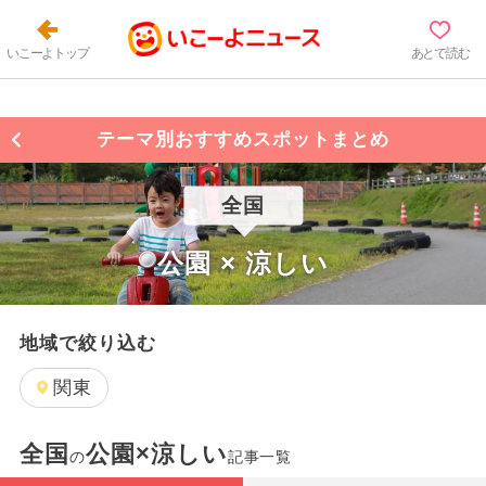
いこーよトップ
あとで読む
テーマ別おすすめスポットまとめ
全国
公園 × 涼しい
地域で絞り込む
関東
全国
公園×涼しい
の
記事一覧