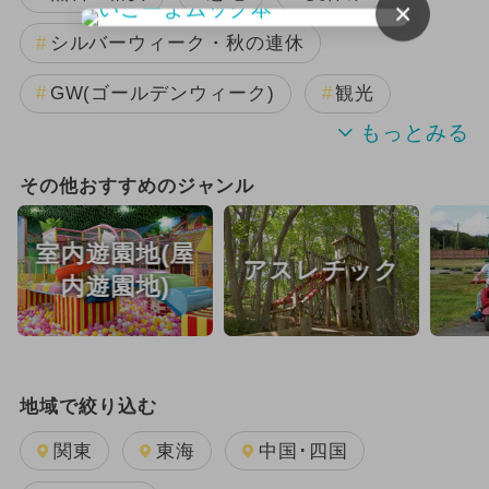
×
シルバーウィーク・秋の連休
GW(ゴールデンウィーク)
観光
夏休み（観光）
絶景
その他おすすめのジャンル
2024年オープン
日帰り
花火
室内遊園地(屋
アスレチック
自由研究
2025年8月のイベント
内遊園地)
キャラクター
水遊び
ご当地グルメ・限定メニュー
冬休み
地域で絞り込む
潮干狩り
春休み
関東
東海
中国･四国
夏休み（涼しい）
涼しい