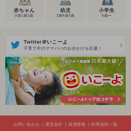
幼児
赤ちゃん
小学生
3歳4歳5歳
0歳1歳2歳
6歳〜
Twitter＠いこーよ
子育て中のママパパのお出かけを応援！
お問い合わせ
運営会社
採用情報
利用規約一覧