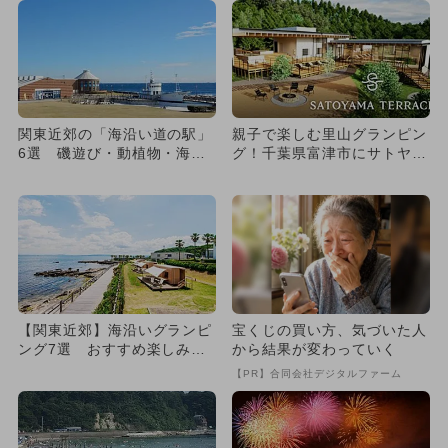
関東近郊の「海沿い道の駅」
親子で楽しむ里山グランピン
6選 磯遊び・動植物・海の
グ！千葉県富津市にサトヤマ
幸も満喫
テラス誕生 愛犬OK＆サウ
ナ...
【関東近郊】海沿いグランピ
宝くじの買い方、気づいた人
ング7選 おすすめ楽しみ方
から結果が変わっていく
＆料金も
【PR】合同会社デジタルファーム