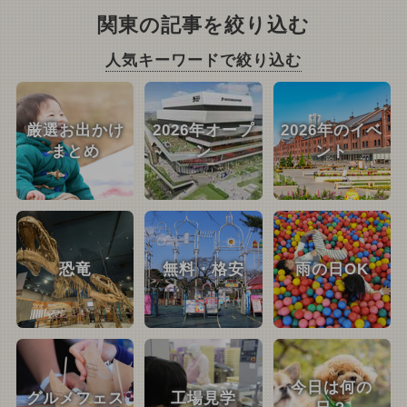
関東の記事を絞り込む
人気キーワードで絞り込む
厳選お出かけ
2026年オープ
2026年のイベ
まとめ
ン
ント
恐竜
無料・格安
雨の日OK
今日は何の
グルメフェス
工場見学