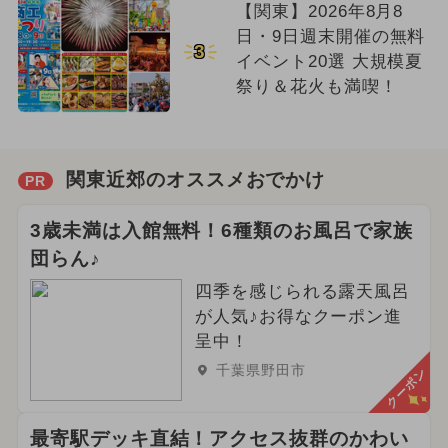
【関東】2026年8月8
日・9日週末開催の無料
3
イベント20選 大規模夏
祭り＆花火も満喫！
関東近郊のオススメおでかけ
PR
3歳未満は入館無料！6種類のお風呂で家族
団らん♪
四季を感じられる露天風呂
が人気♪お得なクーポン進
呈中！
千葉県野田市
クーポン
最寄駅デッキ直結！アクセス抜群のかわい