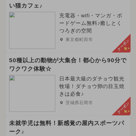
い猫カフェ♪
充電器・wifi・マンガ・ボ
ードゲーム無料♪癒しとく
つろぎの空間
東京都町田市
クーポン
50種以上の動物が大集合！都心から90分で
ワクワク体験☆
日本最大級のダチョウ観光
牧場！ダチョウ卵の目玉焼
きは必食♪
茨城県石岡市
クーポン
未就学児は無料！新感覚の屋内スポーツパ
ーク♪