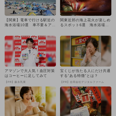
【関東】電車で行ける駅近の
関東近郊の海上花火が楽しめ
海水浴場10選 車不要＆アク
るスポット6選 海水浴場＆
セス便利
時期も！
アマゾンで大人気！血圧対策
宝くじが当たる人にだけ共通
はコーヒーに足してみて
する“ある特徴”とは？
【PR】森永乳業
【PR】合同会社デジタルファーム