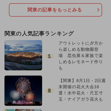
関東の記事をもっとみる
関東の人気記事ランキング
アウトレットに夕方か
ら楽しめる動物園登
場 昆虫展＆家族で楽
1
しめるレモネード作り
も
【関東】8月1日・2日週
末開催の花火大会16
2
選！水中花火・尺五寸
玉・ナイアガラ花火も