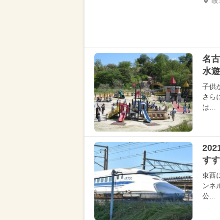
岐
名古
水遊
子供
さら
は…
20
すす
東西
ンネ
公…