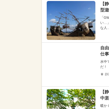
【静
型遊
「G
い…
な人
自由
仕事
水中
だ！
静
【静
中楽
暖か