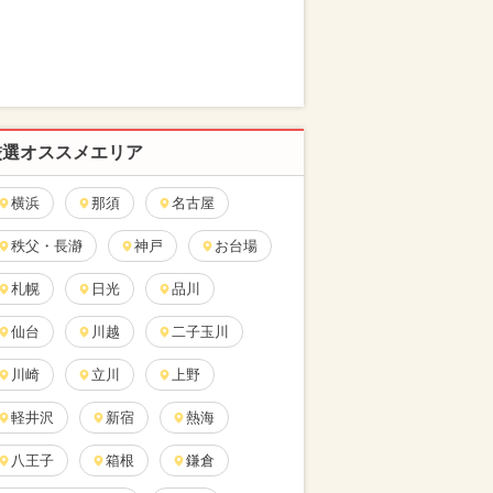
厳選オススメエリア
横浜
那須
名古屋
秩父・長瀞
神戸
お台場
札幌
日光
品川
仙台
川越
二子玉川
川崎
立川
上野
軽井沢
新宿
熱海
八王子
箱根
鎌倉