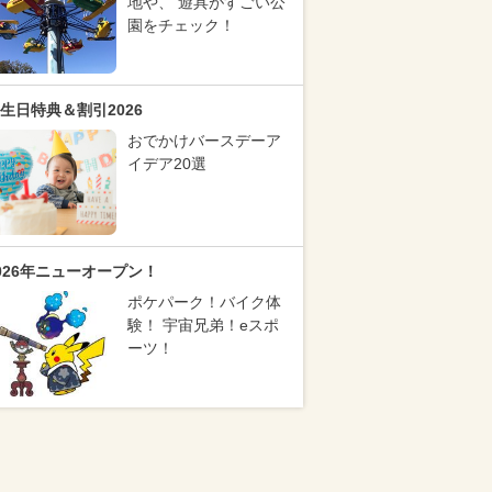
地や、 遊具がすごい公
園をチェック！
生日特典＆割引2026
おでかけバースデーア
イデア20選
026年ニューオープン！
ポケパーク！バイク体
験！ 宇宙兄弟！eスポ
ーツ！