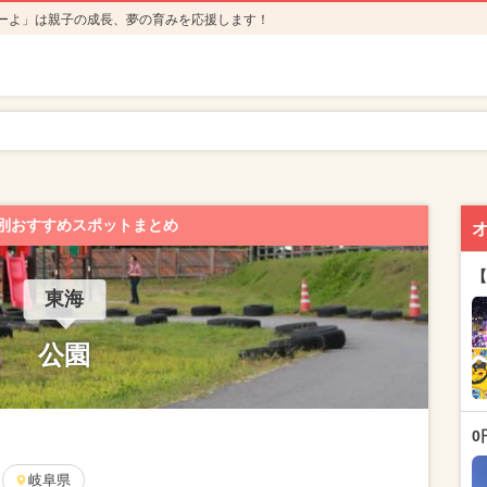
ーよ」は親子の成長、夢の育みを応援します！
別おすすめスポットまとめ
【
東海
公園
0
岐阜県