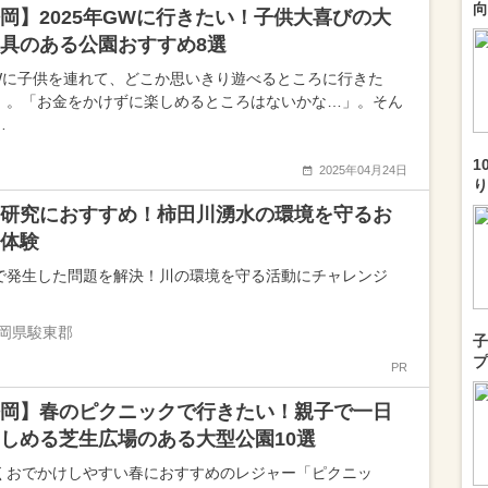
向
岡】2025年GWに行きたい！子供大喜びの大
具のある公園おすすめ8選
Wに子供を連れて、どこか思いきり遊べるところに行きた
」。「お金をかけずに楽しめるところはないかな…」。そん
…
1
2025年04月24日
り
研究におすすめ！柿田川湧水の環境を守るお
体験
で発生した問題を解決！川の環境を守る活動にチャレンジ
岡県駿東郡
子
プ
PR
岡】春のピクニックで行きたい！親子で一日
しめる芝生広場のある大型公園10選
くおでかけしやすい春におすすめのレジャー「ピクニッ