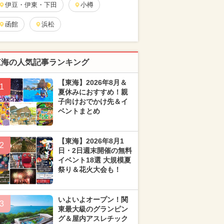
伊豆・伊東・下田
小樽
函館
浜松
東海の人気記事ランキング
【東海】2026年8月＆
1
夏休みにおすすめ！親
子向けおでかけ先＆イ
ベントまとめ
【東海】2026年8月1
2
日・2日週末開催の無料
イベント18選 大規模夏
祭り＆花火大会も！
いよいよオープン！関
3
東最大級のグランピン
グ＆屋内アスレチック