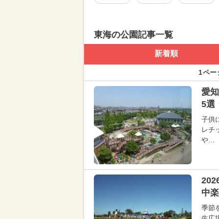
東海の公園記事一覧
新着順
1ペー
愛知
5選
子供
レチ
や…
20
中楽
季節
生広