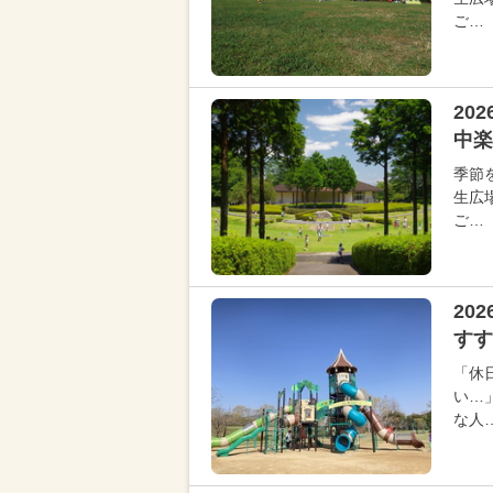
ご…
20
中楽
季節
生広
ご…
20
すす
「休
い…
な人