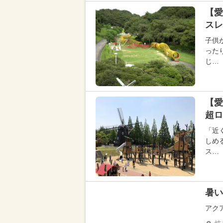
【愛
スレ
子供
った
じ…
【
超ロ
「近
しめ
ス…
暑い
アク