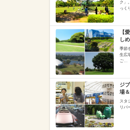
ク」
っく
【愛
しめ
季節
生広
ご…
ジブ
場＆
スタ
リパ