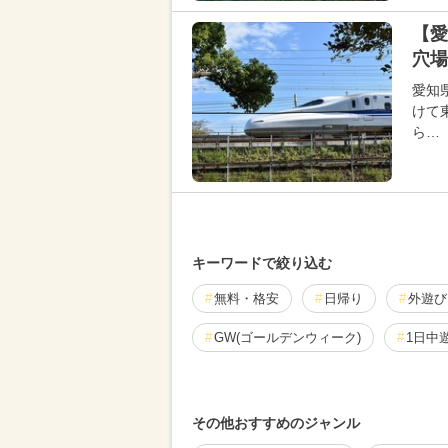
【愛
穴場
愛知
けて
ら…
キーワードで絞り込む
無料・格安
日帰り
外遊び
GW(ゴールデンウィーク)
1日中
じゃぶじゃぶ池
6月愛知おすすめ
その他おすすめのジャンル