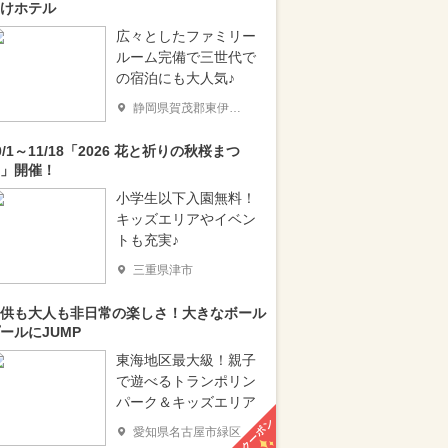
けホテル
広々としたファミリー
ルーム完備で三世代で
の宿泊にも大人気♪
静岡県賀茂郡東伊豆町
0/1～11/18「2026 花と祈りの秋桜まつ
」開催！
小学生以下入園無料！
キッズエリアやイベン
トも充実♪
三重県津市
供も大人も非日常の楽しさ！大きなボール
ールにJUMP
東海地区最大級！親子
で遊べるトランポリン
パーク＆キッズエリア
クーポン
愛知県名古屋市緑区