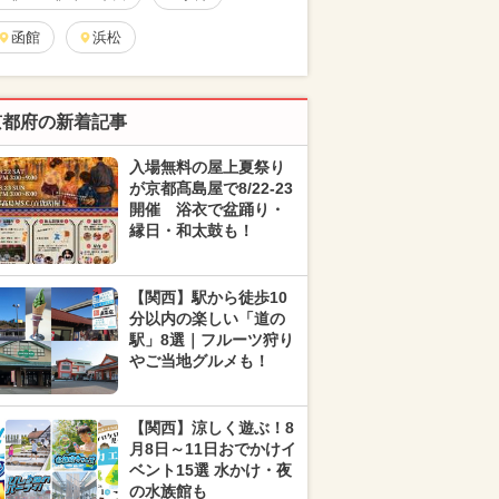
函館
浜松
京都府の新着記事
入場無料の屋上夏祭り
が京都髙島屋で8/22-23
開催 浴衣で盆踊り・
縁日・和太鼓も！
【関西】駅から徒歩10
分以内の楽しい「道の
駅」8選｜フルーツ狩り
やご当地グルメも！
【関西】涼しく遊ぶ！8
月8日～11日おでかけイ
ベント15選 水かけ・夜
の水族館も