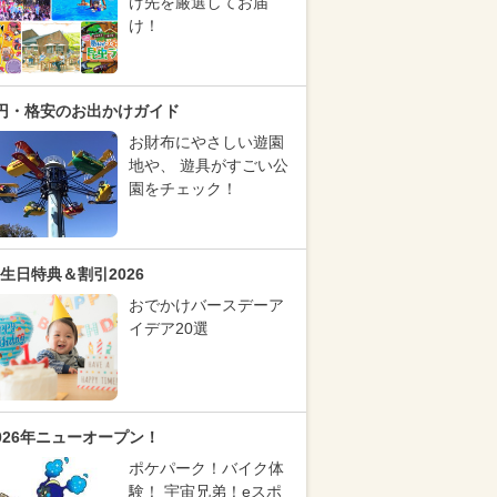
け先を厳選してお届
け！
円・格安のお出かけガイド
お財布にやさしい遊園
地や、 遊具がすごい公
園をチェック！
生日特典＆割引2026
おでかけバースデーア
イデア20選
026年ニューオープン！
ポケパーク！バイク体
験！ 宇宙兄弟！eスポ