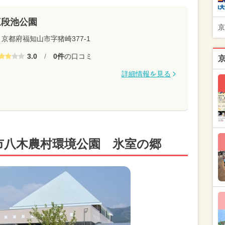
三段池公園
京
京都府福知山市字猪崎377-1
3.0
/
0件
の口コミ
詳細情報を見る
市八木農村環境公園 氷室の郷