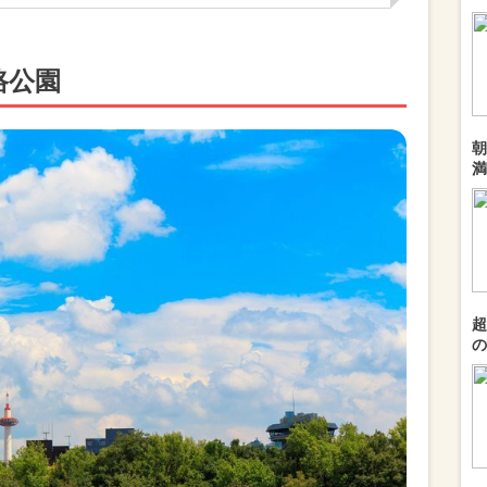
路公園
朝
満
超
の