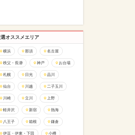
厳選オススメエリア
横浜
那須
名古屋
秩父・長瀞
神戸
お台場
札幌
日光
品川
仙台
川越
二子玉川
川崎
立川
上野
軽井沢
新宿
熱海
八王子
箱根
鎌倉
伊豆・伊東・下田
小樽