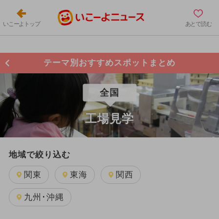
いこーよトップ
あとで読む
テーマ別おすすめスポットまとめ
全国
工場見学
地域で絞り込む
関東
東海
関西
九州･沖縄