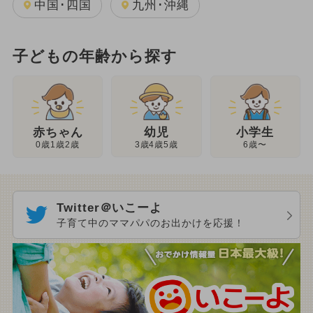
中国･四国
九州･沖縄
子どもの年齢から探す
幼児
赤ちゃん
小学生
3歳4歳5歳
0歳1歳2歳
6歳〜
Twitter＠いこーよ
子育て中のママパパのお出かけを応援！