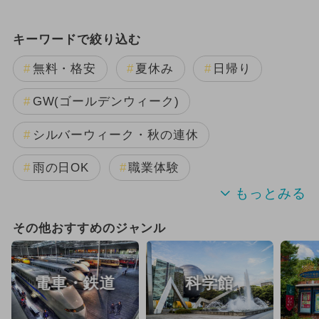
キーワードで絞り込む
無料・格安
夏休み
日帰り
GW(ゴールデンウィーク)
シルバーウィーク・秋の連休
雨の日OK
職業体験
夏休み（格安）
冬休み
春休み
その他おすすめのジャンル
自由研究
夏休み（涼しい）
電車・鉄道
科学館
ランキング
観光
ご当地グルメ・限定メニュー