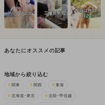
今日は何の
グルメフェス
工場見学
日？
あなたにオススメの記事
地域から絞り込む
関東
関西
東海
北海道･東北
北陸･甲信越