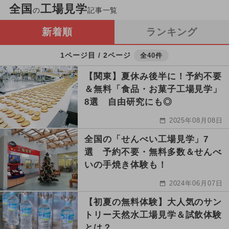
全国
工場見学
の
記事一覧
新着順
ランキング
1ページ目 / 2ページ
全40件
【関東】夏休み後半に！予約不要
＆無料「食品・お菓子工場見学」
8選 自由研究にも◎
2025年08月08日
全国の「せんべい工場見学」7
選 予約不要・無料多数＆せんべ
いの手焼き体験も！
2024年06月07日
【初夏の無料体験】大人気のサン
トリー天然水工場見学＆試飲体験
とは？