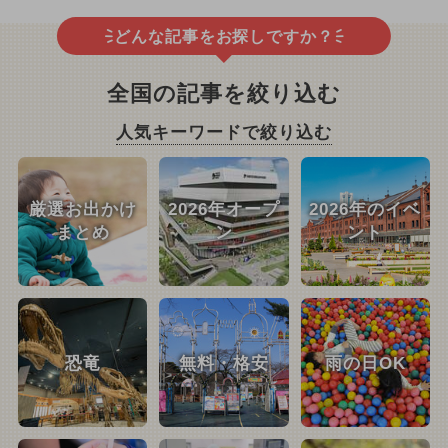
どんな記事をお探しですか？
全国の記事を絞り込む
人気キーワードで絞り込む
厳選お出かけ
2026年オープ
2026年のイベ
まとめ
ン
ント
恐竜
無料・格安
雨の日OK