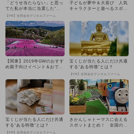
「どうせ当たらない」と思っ
子どもが夢中＆大喜び 人気
てた私が本当に当選した“買
キャラクターと遊べるスポッ
い方”がこれ
ト18選
【PR】合同会社デジタルファーム
【関東】2019年GWのおすす
宝くじが当たる人にだけ共通
め親子向けイベント＆おでか
する“ある特徴”とは？
け全網羅
【PR】合同会社デジタルファーム
宝くじが当たる人にだけ共通
きかんしゃトーマスに会える
する“ある特徴”とは？
スポットまとめ！ 全国の施
設を網羅
【PR】合同会社デジタルファーム