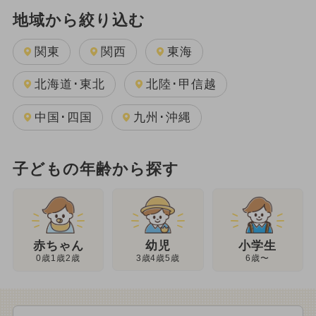
地域から絞り込む
関東
関西
東海
北海道･東北
北陸･甲信越
中国･四国
九州･沖縄
子どもの年齢から探す
幼児
赤ちゃん
小学生
3歳4歳5歳
0歳1歳2歳
6歳〜