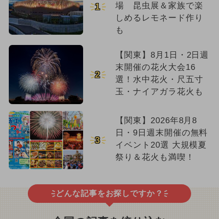
場 昆虫展＆家族で楽
1
しめるレモネード作り
も
【関東】8月1日・2日週
末開催の花火大会16
2
選！水中花火・尺五寸
玉・ナイアガラ花火も
【関東】2026年8月8
日・9日週末開催の無料
3
イベント20選 大規模夏
祭り＆花火も満喫！
どんな記事をお探しですか？