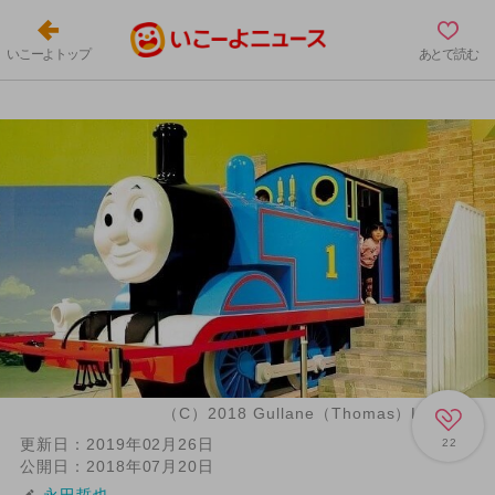
いこーよトップ
あとで読む
（C）2018 Gullane（Thomas）Limited.
更新日：
2019年02月26日
22
公開日：
2018年07月20日
永田哲也