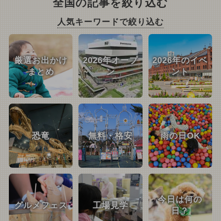
全国の記事を絞り込む
人気キーワードで絞り込む
厳選お出かけ
2026年オープ
2026年のイベ
まとめ
ン
ント
恐竜
無料・格安
雨の日OK
今日は何の
グルメフェス
工場見学
日？