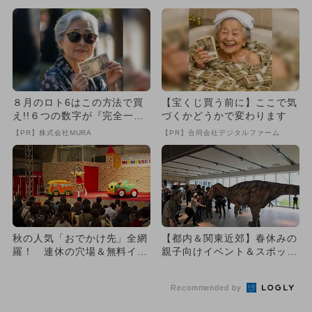
８月のロト6はこの方法で買
【宝くじ買う前に】ここで気
え!!６つの数字が『完全一
づくかどうかで変わります
致』する方法
【PR】株式会社MURA
【PR】合同会社デジタルファーム
秋の人気「おでかけ先」全網
【都内＆関東近郊】春休みの
羅！ 連休の穴場＆無料イベ
親子向けイベント＆スポット
ント紹介
全網羅
Recommended by