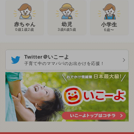
幼児
赤ちゃん
小学生
3歳4歳5歳
0歳1歳2歳
6歳〜
Twitter＠いこーよ
子育て中のママパパのお出かけを応援！