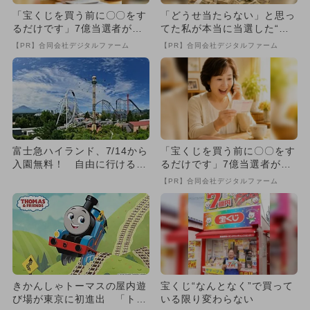
「宝くじを買う前に〇〇をす
「どうせ当たらない」と思っ
るだけです」7億当選者が続
てた私が本当に当選した“買
出
い方”がこれ
【PR】合同会社デジタルファーム
【PR】合同会社デジタルファーム
富士急ハイランド、7/14から
「宝くじを買う前に〇〇をす
入園無料！ 自由に行ける施
るだけです」7億当選者が続
設も紹介
出
【PR】合同会社デジタルファーム
きかんしゃトーマスの屋内遊
宝くじ“なんとなく”で買って
び場が東京に初進出 「トー
いる限り変わらない