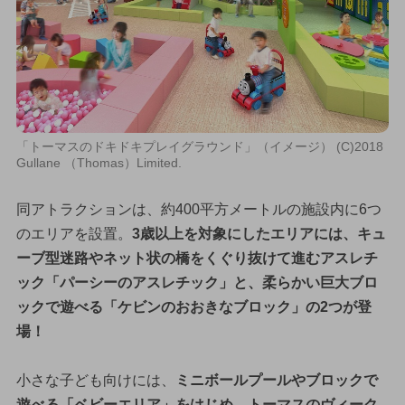
「トーマスのドキドキプレイグラウンド」（イメージ） (C)2018
Gullane （Thomas）Limited.
同アトラクションは、約400平方メートルの施設内に6つ
のエリアを設置。
3歳以上を対象にしたエリアには、キュ
ーブ型迷路やネット状の橋をくぐり抜けて進むアスレチ
ック「パーシーのアスレチック」と、柔らかい巨大ブロ
ックで遊べる「ケビンのおおきなブロック」の2つが登
場！
小さな子ども向けには、
ミニボールプールやブロックで
遊べる「ベビーエリア」をはじめ、トーマスのヴィーク