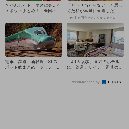
きかんしゃトーマスに会える
「どうせ当たらない」と思っ
スポットまとめ！ 全国の施
てた私が本当に当選した“買
設を網羅
い方”がこれ
【PR】合同会社デジタルファーム
電車・鉄道・新幹線・SLス
「JR大阪駅」直結のホテル
ポット総まとめ プラレール
に、鉄道デザイナー監修の
＆公園も！
「鉄道コンセプトルーム」が
登場...
Recommended by