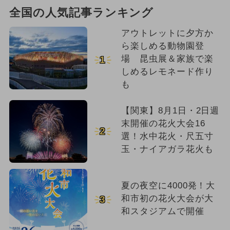
全国の人気記事ランキング
アウトレットに夕方か
ら楽しめる動物園登
場 昆虫展＆家族で楽
1
しめるレモネード作り
も
【関東】8月1日・2日週
末開催の花火大会16
2
選！水中花火・尺五寸
玉・ナイアガラ花火も
夏の夜空に4000発！大
和市初の花火大会が大
3
和スタジアムで開催