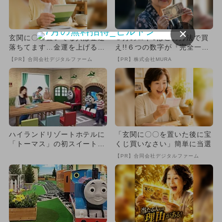
×
玄関に〇〇置いてる人は金運
８月のロト6はこの方法で買
落ちてます…金運を上げる方
え!!６つの数字が『完全一
法とは
致』する方法
【PR】合同会社デジタルファーム
【PR】株式会社MURA
ハイランドリゾートホテルに
「玄関に〇〇を置いた後に宝
「トーマス」の初スイートル
くじ買いなさい」簡単に当選
ーム登場
【PR】合同会社デジタルファーム