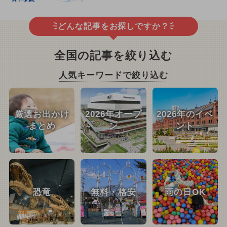
どんな記事をお探しですか？
全国の記事を絞り込む
人気キーワードで絞り込む
厳選お出かけ
2026年オープ
2026年のイベ
まとめ
ン
ント
恐竜
無料・格安
雨の日OK