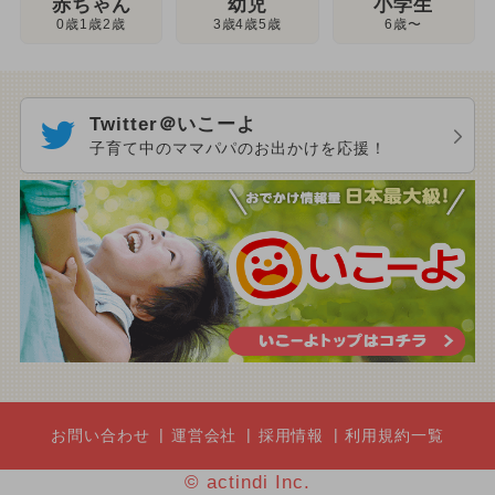
幼児
赤ちゃん
小学生
3歳4歳5歳
0歳1歳2歳
6歳〜
Twitter＠いこーよ
子育て中のママパパのお出かけを応援！
お問い合わせ
運営会社
採用情報
利用規約一覧
© actindi Inc.