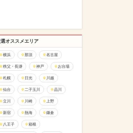
厳選オススメエリア
横浜
那須
名古屋
秩父・長瀞
神戸
お台場
札幌
日光
川越
仙台
二子玉川
品川
立川
川崎
上野
新宿
熱海
鎌倉
八王子
箱根