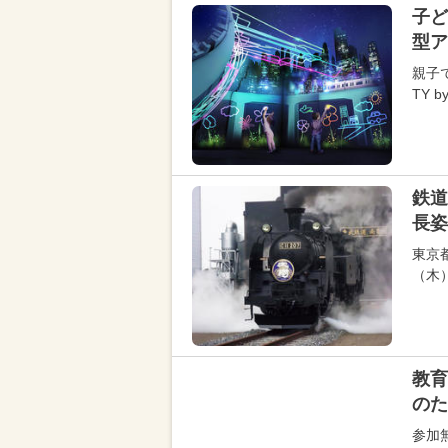
子ど
型ア
親子で
TY 
鉄道
長姿
東京
（木
教育
のた
参加