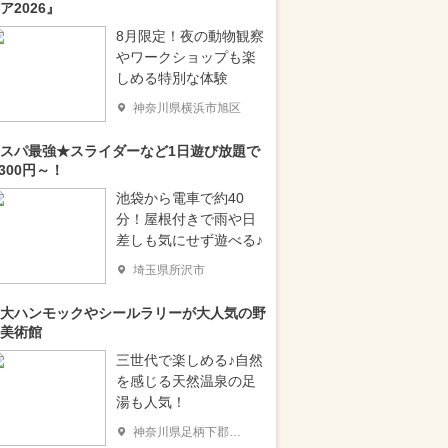
ア2026』
8月限定！夜の動物観察
やワークショップも楽
しめる特別な体験
神奈川県横浜市旭区
スパ最強★スライダーなど1日遊び放題で
,300円～！
池袋から電車で約40
分！屋根付きで雨や日
差しも気にせず遊べる♪
埼玉県所沢市
大ハンモックやシールラリーが大人気の野
美術館
三世代で楽しめる♪自然
を感じる天然温泉の足
湯も人気！
神奈川県足柄下郡箱根町