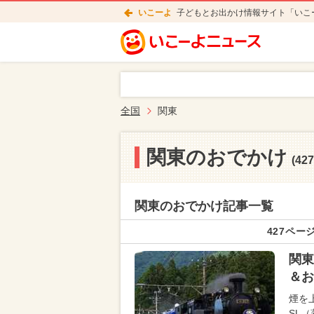
いこーよ
子どもとお出かけ情報サイト「いこ
全国
関東
関東のおでかけ
(4
関東のおでかけ記事一覧
427ページ
関東
＆お
煙を
SL