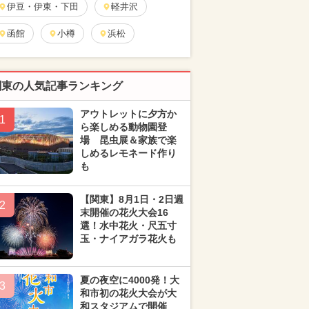
伊豆・伊東・下田
軽井沢
函館
小樽
浜松
関東の人気記事ランキング
アウトレットに夕方か
1
ら楽しめる動物園登
場 昆虫展＆家族で楽
しめるレモネード作り
も
【関東】8月1日・2日週
2
末開催の花火大会16
選！水中花火・尺五寸
玉・ナイアガラ花火も
夏の夜空に4000発！大
3
和市初の花火大会が大
和スタジアムで開催