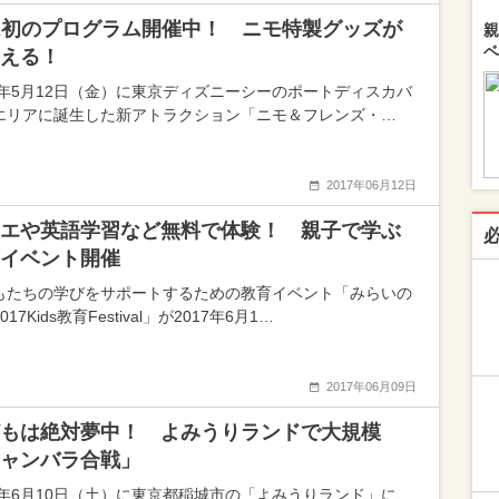
R初のプログラム開催中！ ニモ特製グッズが
親
ベ
える！
17年5月12日（金）に東京ディズニーシーのポートディスカバ
エリアに誕生した新アトラクション「ニモ＆フレンズ・…
2017年06月12日
エや英語学習など無料で体験！ 親子で学ぶ
イベント開催
もたちの学びをサポートするための教育イベント「みらいの
017Kids教育Festival」が2017年6月1…
2017年06月09日
もは絶対夢中！ よみうりランドで大規模
ャンバラ合戦」
17年6月10日（土）に東京都稲城市の「よみうりランド」に、