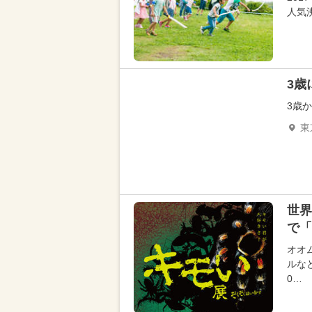
人気
3歳
3歳
東
世界
で「
オオ
ルな
0…