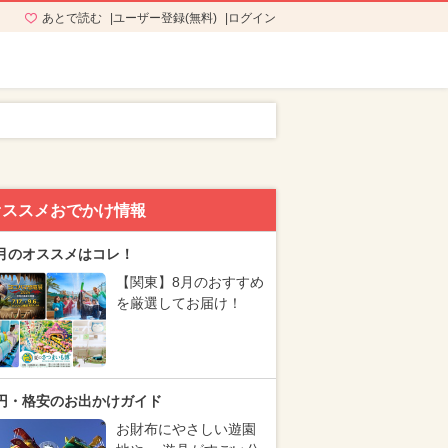
あとで読む
ユーザー登録(無料)
ログイン
オススメおでかけ情報
月のオススメはコレ！
【関東】8月のおすすめ
を厳選してお届け！
円・格安のお出かけガイド
お財布にやさしい遊園