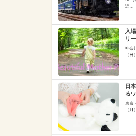
近…
入場
リー
神奈
（日）に
日本
るワ
東京
（月