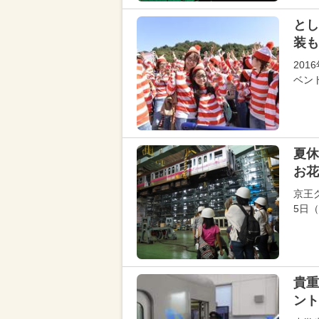
とし
装も
20
ベン
夏休
お花
京王
5日
貴重
ント