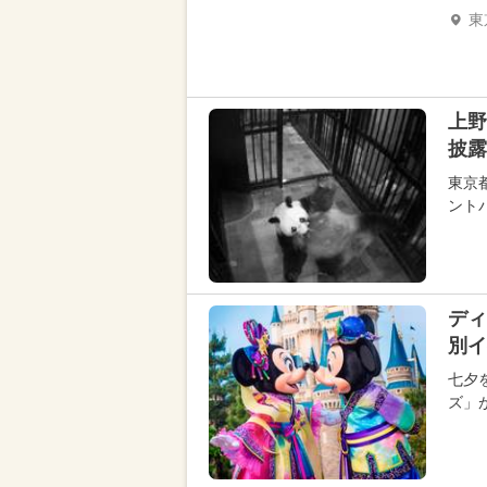
東
上野
披露
東京
ント
ディ
別イ
七夕
ズ」