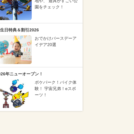
地や、 遊具がすごい公
園をチェック！
生日特典＆割引2026
おでかけバースデーア
イデア20選
026年ニューオープン！
ポケパーク！バイク体
験！ 宇宙兄弟！eスポ
ーツ！