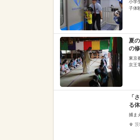
小学
子体験
夏の
の修
東京
京王
「さ
る体
捕ま
茨