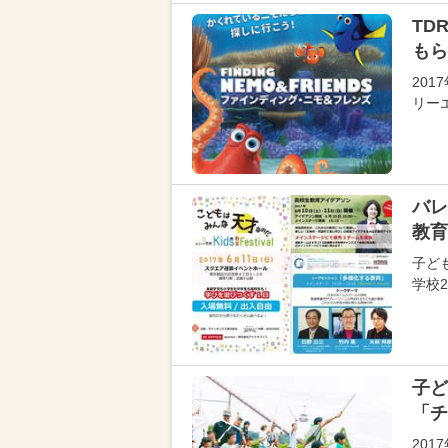
TD
もら
20
リー
バレ
教育
子ど
学校2
子ど
「チ
20