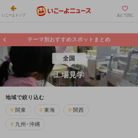
いこーよトップ
あとで読む
テーマ別おすすめスポットまとめ
全国
工場見学
地域で絞り込む
関東
東海
関西
九州･沖縄