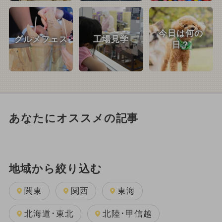
今日は何の
グルメフェス
工場見学
日？
あなたにオススメの記事
地域から絞り込む
関東
関西
東海
北海道･東北
北陸･甲信越