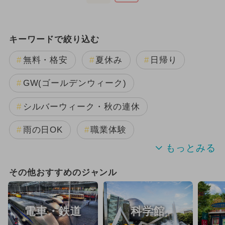
キーワードで絞り込む
無料・格安
夏休み
日帰り
GW(ゴールデンウィーク)
シルバーウィーク・秋の連休
雨の日OK
職業体験
夏休み（格安）
冬休み
春休み
その他おすすめのジャンル
自由研究
夏休み（涼しい）
電車・鉄道
科学館
ランキング
観光