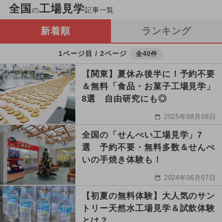
全国
工場見学
の
記事一覧
新着順
ランキング
1ページ目 / 2ページ
全40件
【関東】夏休み後半に！予約不要
＆無料「食品・お菓子工場見学」
8選 自由研究にも◎
2025年08月08日
全国の「せんべい工場見学」7
選 予約不要・無料多数＆せんべ
いの手焼き体験も！
2024年06月07日
【初夏の無料体験】大人気のサン
トリー天然水工場見学＆試飲体験
とは？