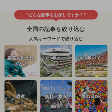
どんな記事をお探しですか？
全国の記事を絞り込む
人気キーワードで絞り込む
厳選お出かけ
2026年オープ
2026年のイベ
まとめ
ン
ント
恐竜
無料・格安
雨の日OK