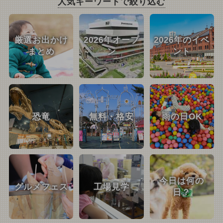
人気キーワードで絞り込む
厳選お出かけ
2026年オープ
2026年のイベ
まとめ
ン
ント
恐竜
無料・格安
雨の日OK
今日は何の
グルメフェス
工場見学
日？