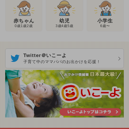
幼児
赤ちゃん
小学生
3歳4歳5歳
0歳1歳2歳
6歳〜
Twitter＠いこーよ
子育て中のママパパのお出かけを応援！