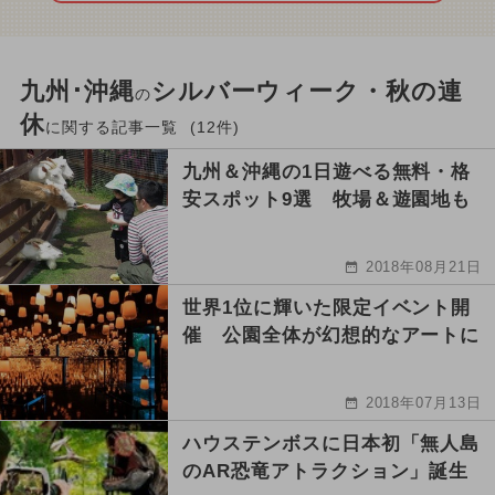
九州･沖縄
シルバーウィーク・秋の連
の
休
に関する記事一覧
(12件)
九州＆沖縄の1日遊べる無料・格
安スポット9選 牧場＆遊園地も
2018年08月21日
世界1位に輝いた限定イベント開
催 公園全体が幻想的なアートに
2018年07月13日
ハウステンボスに日本初「無人島
のAR恐竜アトラクション」誕生