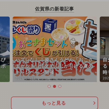
佐賀県の新着記事
ちび
ハズレなし！資さんうどん「おこさ
自
スポ
まセット」注文でくじが引ける夏の
る
キャンペーン開催
時
2026-07-23
202
もっと見る