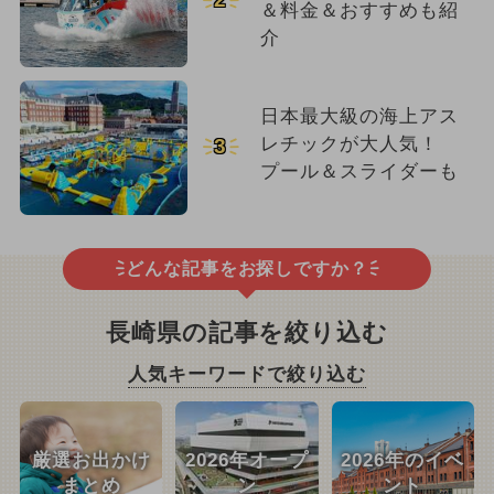
＆料金＆おすすめも紹
介
日本最大級の海上アス
レチックが大人気！
3
プール＆スライダーも
どんな記事をお探しですか？
長崎県の記事を絞り込む
人気キーワードで絞り込む
厳選お出かけ
2026年オープ
2026年のイベ
まとめ
ン
ント