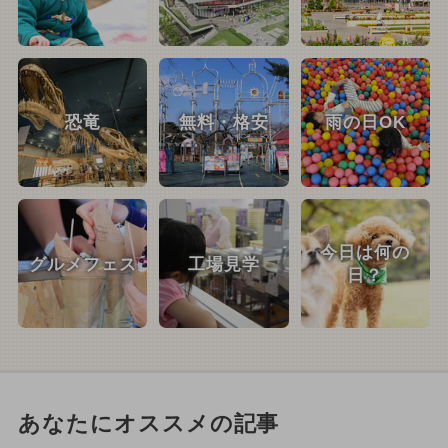
恐竜
無料・格安
雨の日OK
今日は何の
グルメフェス
工場見学
日？
あなたにオススメの記事