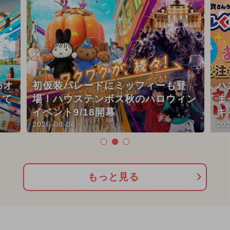
%オ
初仮装パレードにミッフィーも登
ハ
って
場！ハウステンボス秋のハロウィン
ま
イベント9/18開幕
キ
2026-08-06
202
もっと見る