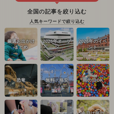
全国の記事を絞り込む
人気キーワードで絞り込む
厳選お出かけ
2026年オープ
2026年のイベ
まとめ
ン
ント
恐竜
無料・格安
雨の日OK
今日は何の