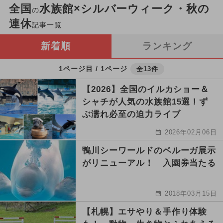
全国
水族館×シルバーウィーク・秋の
の
連休
記事一覧
新着順
ランキング
1ページ目 / 1ページ
全13件
【2026】全国のイルカショー＆
シャチが人気の水族館15選！ず
ぶ濡れ必至の迫力ライブ
2026年02月06日
鴨川シーワールドのベルーガ展示
がリニューアル！ 入園券当たる
2018年03月15日
【札幌】エサやり＆手作り体験