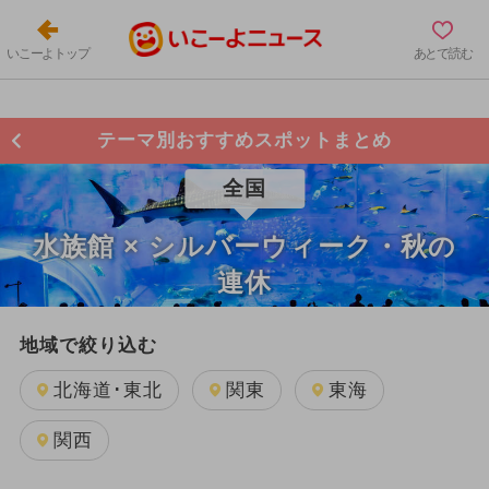
いこーよトップ
あとで読む
テーマ別おすすめスポットまとめ
全国
水族館 × シルバーウィーク・秋の
連休
地域で絞り込む
北海道･東北
関東
東海
関西