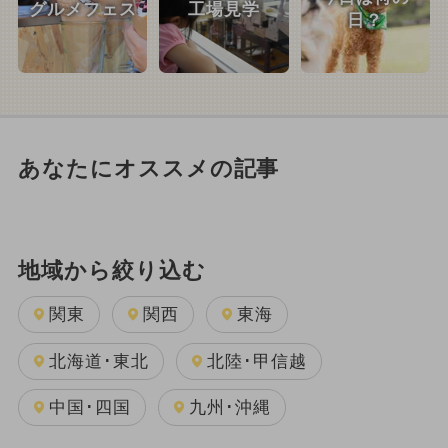
グルメフェス
工場見学
日？
あなたにオススメの記事
地域から絞り込む
関東
関西
東海
北海道･東北
北陸･甲信越
中国･四国
九州･沖縄