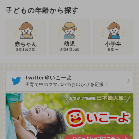
子どもの年齢から探す
幼児
赤ちゃん
小学生
3歳4歳5歳
0歳1歳2歳
6歳〜
Twitter＠いこーよ
子育て中のママパパのお出かけを応援！