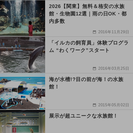
2026【関東】無料＆格安の水族
館・生物園12選｜雨の日OK・都
内多数
2016年11月29日
「イルカの飼育員」体験プログラ
ム “わくワーク”スタート
2016年03月25日
海が水槽!?目の前が海！の水族
館！
2015年05月02日
展示が超ユニークな水族館！