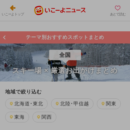
いこーよトップ
あとで読む
テーマ別おすすめスポットまとめ
全国
スキー場 × 厳選お出かけまとめ
地域で絞り込む
北海道･東北
北陸･甲信越
関東
東海
関西