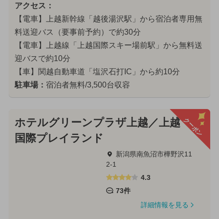
アクセス：
【電車】上越新幹線「越後湯沢駅」から宿泊者専用無
料送迎バス（要事前予約）で約30分
【電車】上越線「上越国際スキー場前駅」から無料送
迎バスで約10分
【車】関越自動車道「塩沢石打IC」から約10分
駐車場：
宿泊者無料/3,500台収容
クーポン
ホテルグリーンプラザ上越／上越
国際プレイランド
新潟県南魚沼市樺野沢11
2-1
4.3
73件
詳細情報を見る