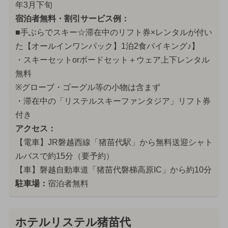
年3月下旬
宿泊者無料・割引サービス例：
■手ぶらでスキー☆滞在中のリフト券×レンタルが付い
た【オールインワンパック】1泊2食バイキング♪】
・スキーセットorボードセット＋ウェア上下レンタル
無料
※グローブ・ゴーグル等の小物は含まず
・滞在中の「リステルスキーファンタジア」リフト券
付き
アクセス：
【電車】JR磐越西線「猪苗代駅」から無料送迎シャト
ルバスで約15分（要予約）
【車】磐越自動車道「猪苗代磐梯高原IC」から約10分
駐車場：
宿泊者無料
ホテルリステル猪苗代