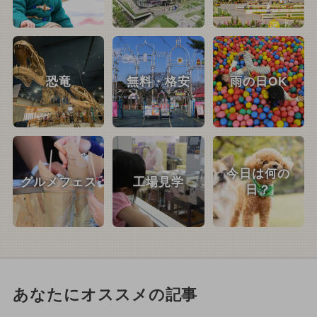
恐竜
無料・格安
雨の日OK
今日は何の
グルメフェス
工場見学
日？
あなたにオススメの記事