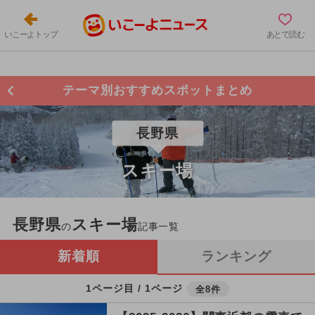
いこーよトップ
あとで読む
テーマ別おすすめスポットまとめ
長野県
スキー場
長野県
スキー場
の
記事一覧
新着順
ランキング
1ページ目 / 1ページ
全8件