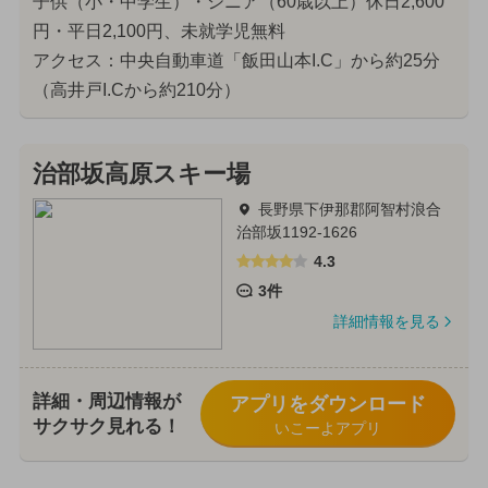
子供（小・中学生）・シニア（60歳以上）休日2,600
円・平日2,100円、未就学児無料
アクセス：中央自動車道「飯田山本I.C」から約25分
（高井戸I.Cから約210分）
治部坂高原スキー場
長野県下伊那郡阿智村浪合
治部坂1192-1626
4.3
3件
詳細情報を見る
詳細・周辺情報が
アプリをダウンロード
サクサク見れる！
いこーよアプリ