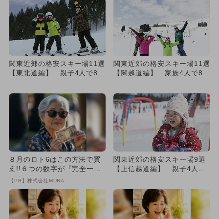
関東近郊の格安スキー場11選
関東近郊の格安スキー場11選
【東北道編】 親子4人で80
【関越道編】 家族4人で80
00円以下
00円以下
８月のロト6はこの方法で買
関東近郊の格安スキー場9選
え!!６つの数字が『完全一
【上信越道編】 親子4人で1
致』する方法
万円以下
【PR】株式会社MURA