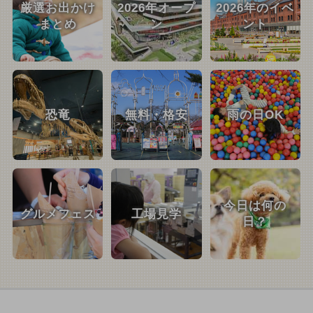
厳選お出かけ
2026年オープ
2026年のイベ
まとめ
ン
ント
恐竜
無料・格安
雨の日OK
今日は何の
グルメフェス
工場見学
日？