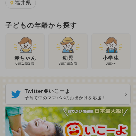
福井県
子どもの年齢から探す
幼児
赤ちゃん
小学生
3歳4歳5歳
0歳1歳2歳
6歳〜
Twitter＠いこーよ
子育て中のママパパのお出かけを応援！