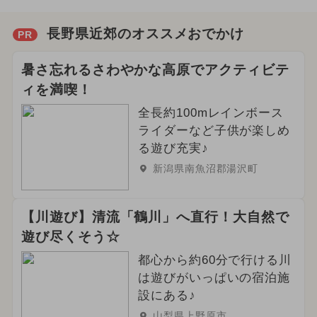
長野県近郊のオススメおでかけ
PR
暑さ忘れるさわやかな高原でアクティビテ
ィを満喫！
全長約100mレインボース
ライダーなど子供が楽しめ
る遊び充実♪
新潟県南魚沼郡湯沢町
【川遊び】清流「鶴川」へ直行！大自然で
遊び尽くそう☆
都心から約60分で行ける川
は遊びがいっぱいの宿泊施
設にある♪
山梨県上野原市