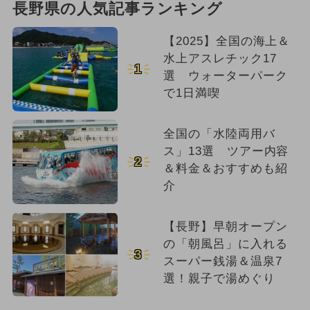
長野県の人気記事ランキング
【2025】全国の海上＆
水上アスレチック17
1
選 ウォーターパーク
で1日満喫
全国の「水陸両用バ
ス」13選 ツアー内容
2
＆料金＆おすすめも紹
介
【長野】早朝オープン
の「朝風呂」に入れる
3
スーパー銭湯＆温泉7
選！親子で湯めぐり