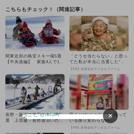
こちらもチェック！（関連記事）
関東近郊の格安スキー場5選
「どうせ当たらない」と思っ
【中央道編】 家族4人で1万
てた私が本当に当選した“買
円以下！
い方”がこれ
【PR】合同会社デジタルファーム
×
長野・新潟の格安スキー場9
宝くじ“なんとなく”で買って
選 上信越・長野道沿いの施
いる限り変わらない
設厳選！
【PR】合同会社デジタルファーム