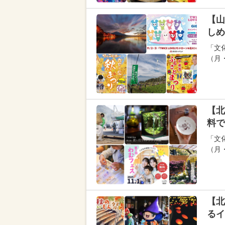
【山
しめ
「文
（月
【北
料で
「文
（月
【北
るイ