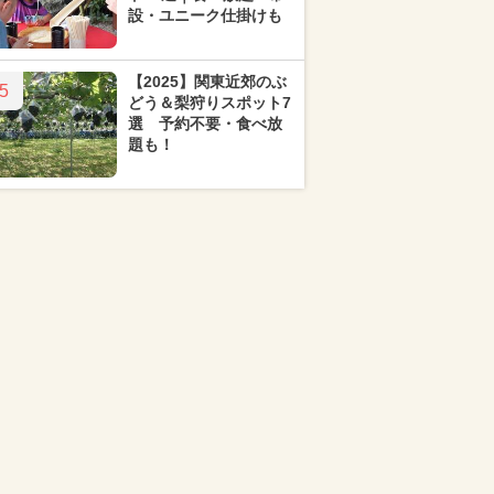
設・ユニーク仕掛けも
【2025】関東近郊のぶ
5
どう＆梨狩りスポット7
選 予約不要・食べ放
題も！