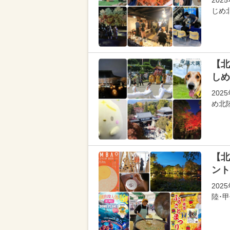
202
じめ
【北
しめ
20
め北
【北
ント
20
陸･