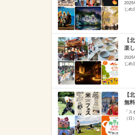
202
じめ
【北
楽し
202
じめ
【北
無料
「スポ
（日