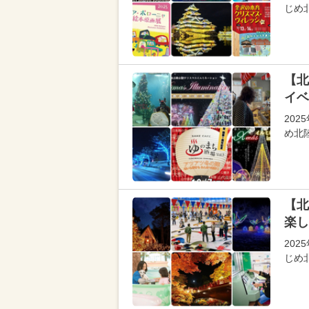
じめ
【北
イベ
20
め北
【北
楽し
202
じめ