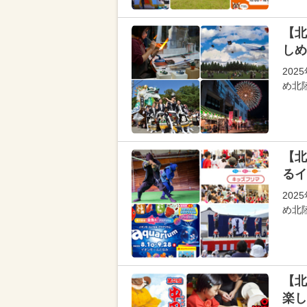
【北
しめ
20
め北
【北
るイ
20
め北
【北
楽し