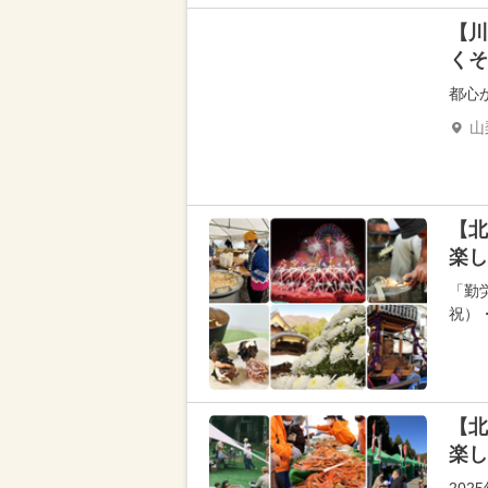
【川
くそ
都心
山
【北
楽し
「勤
祝）
【北
楽し