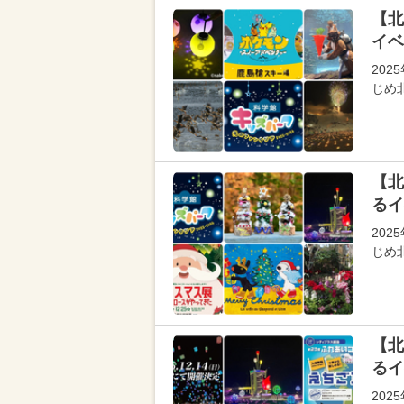
【北
イベ
202
じめ
【北
るイ
202
じめ
【北
るイ
202