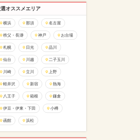
厳選オススメエリア
横浜
那須
名古屋
秩父・長瀞
神戸
お台場
札幌
日光
品川
仙台
川越
二子玉川
川崎
立川
上野
軽井沢
新宿
熱海
八王子
箱根
鎌倉
伊豆・伊東・下田
小樽
函館
浜松