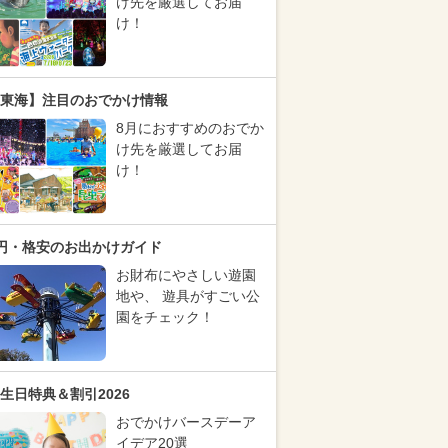
け先を厳選してお届
け！
東海】注目のおでかけ情報
8月におすすめのおでか
け先を厳選してお届
け！
円・格安のお出かけガイド
お財布にやさしい遊園
地や、 遊具がすごい公
園をチェック！
生日特典＆割引2026
おでかけバースデーア
イデア20選