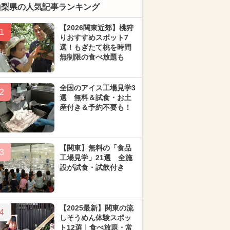
山梨県の人気記事ランキング
【2026関東近郊】桃狩
1
りおすすめスポット7
選！もぎたて桃を時間
無制限の食べ放題も
全国のアイス工場見学3
2
選 無料＆試食・お土
産付き＆予約不要も！
【関東】無料の「食品
3
工場見学」21選 全施
設が試食・試飲付き
【2025最新】関東の流
4
しそうめん体験スポッ
ト12選｜食べ放題・常