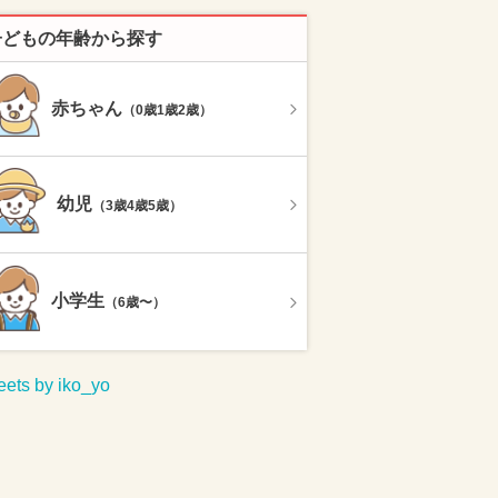
子どもの年齢から探す
赤ちゃん
（0歳1歳2歳）
幼児
（3歳4歳5歳）
小学生
（6歳〜）
ets by iko_yo