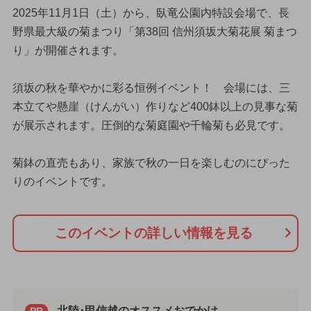
2025年11月1日（土）から、臥竜公園内特設会場で、長
野県最大級の菊まつり「第38回 信州須坂大菊花展 菊まつ
り」が開催されます。
須坂の秋を華やかに彩る恒例イベント！ 会場には、三
本立てや懸崖（けんがい）作りなど400鉢以上の見事な菊
が展示されます。圧倒的な菊庭園や千輪菊も必見です。
菊鉢の直売もあり、家族で秋の一日を楽しむのにぴった
りのイベントです。
このイベントの詳しい情報を見る
北陸･甲信越のオススメおでかけ
PR