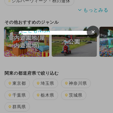
シルバーウィーク・秋の連休
春休み
ランキング
冬休み
その他おすすめのジャンル
×
水遊び
じゃぶじゃぶ池
室内遊園地(屋
公園
夏休み（格安）
涼しい
内遊園地)
夏休み（涼しい）
夏休み（穴場）
雨の日OK
アウトドア
職業体験
関東の都道府県で絞り込む
手作り体験
1日中遊べる
東京都
埼玉県
神奈川県
厳選お出かけまとめ
千葉県
栃木県
茨城県
群馬県