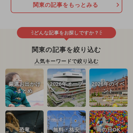
関東の記事をもっとみる
どんな記事をお探しですか？
関東の記事を絞り込む
人気キーワードで絞り込む
厳選お出かけ
2026年オープ
2026年のイベ
まとめ
ン
ント
恐竜
無料・格安
雨の日OK