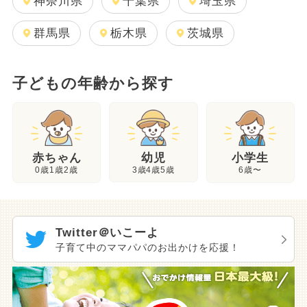
神奈川県
千葉県
埼玉県
群馬県
栃木県
茨城県
子どもの年齢から探す
幼児
赤ちゃん
小学生
3歳4歳5歳
0歳1歳2歳
6歳〜
Twitter＠いこーよ
子育て中のママパパのお出かけを応援！