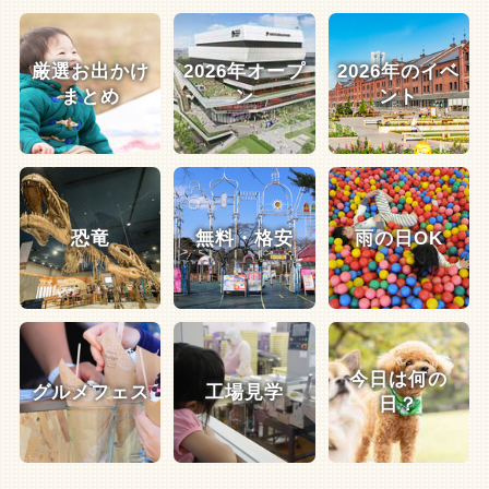
厳選お出かけ
2026年オープ
2026年のイベ
まとめ
ン
ント
恐竜
無料・格安
雨の日OK
今日は何の
グルメフェス
工場見学
日？