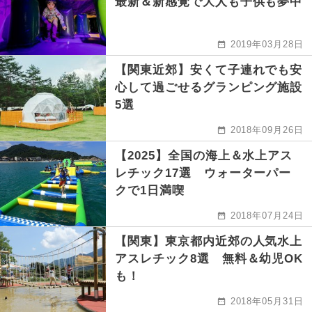
最新＆新感覚で大人も子供も夢中
2019年03月28日
【関東近郊】安くて子連れでも安
心して過ごせるグランピング施設
5選
2018年09月26日
【2025】全国の海上＆水上アス
レチック17選 ウォーターパー
クで1日満喫
2018年07月24日
【関東】東京都内近郊の人気水上
アスレチック8選 無料＆幼児OK
も！
2018年05月31日