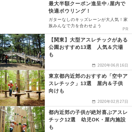
最大半額クーポン進呈中♪屋内で
快適ボウリング！
ガターなしのキッズレーンが大人気！家
族みんなで力を合わせよう
PR
【関東】大型アスレチックがある
公園おすすめ13選 人気＆穴場
も
2020年06月16日
東京都内近郊のおすすめ「空中ア
スレチック」13選 屋内＆子供
向けも
2020年02月27日
都内近郊の子供が絶対喜ぶアスレ
チック12選 幼児OK・屋内施設
も