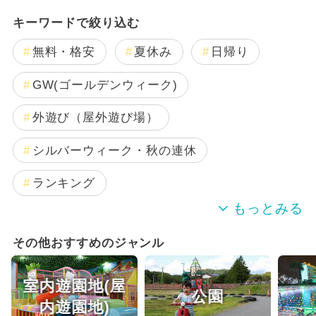
キーワードで絞り込む
無料・格安
夏休み
日帰り
GW(ゴールデンウィーク)
外遊び（屋外遊び場）
シルバーウィーク・秋の連休
ランキング
水遊び
夏休み（日帰り）
その他おすすめのジャンル
冬休み
春休み
手作り体験
室内遊園地(屋
公園
職業体験
アウトドア
内遊園地)