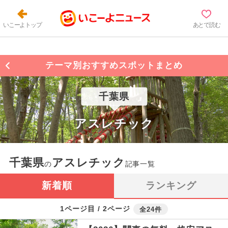
いこーよトップ
あとで読む
テーマ別おすすめスポットまとめ
千葉県
アスレチック
千葉県
アスレチック
の
記事一覧
新着順
ランキング
1ページ目 / 2ページ
全24件