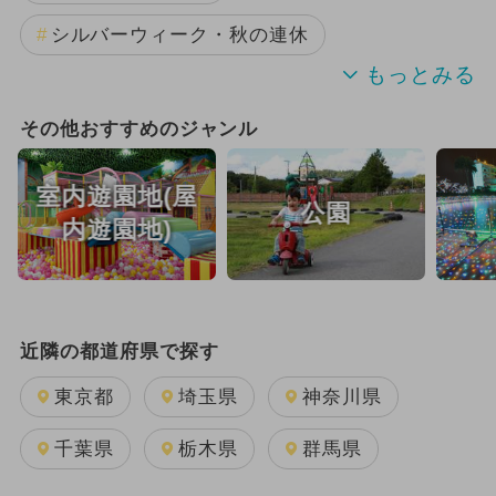
シルバーウィーク・秋の連休
アウトドア
職業体験
その他おすすめのジャンル
手作り体験
ランキング
室内遊園地(屋
公園
厳選お出かけまとめ
内遊園地)
近隣の都道府県で探す
東京都
埼玉県
神奈川県
千葉県
栃木県
群馬県