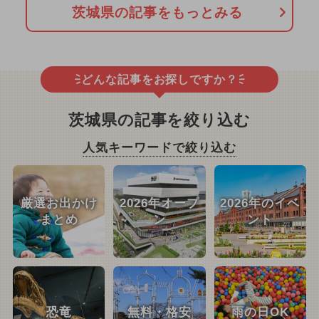
茨城県の記事をもっとみる
どんな記事をお探しですか？
茨城県の記事を絞り込む
人気キーワードで絞り込む
厳選お出かけ
2026年オープ
2026年のイベ
まとめ
ン
ント
恐竜
無料・格安
雨の日OK