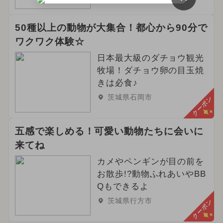
50種以上の動物が大集合！都心から90分で
ワクワク体験☆
日本最大級のダチョウ観光
牧場！ダチョウ卵の目玉焼
きは必食♪
茨城県石岡市
クーポン
五感で楽しめる！可愛い動物たちに会いに
来てね
カメやペンギンが目の前を
お散歩!?動物ふれあいやBB
Qもできるよ
茨城県行方市
クーポン