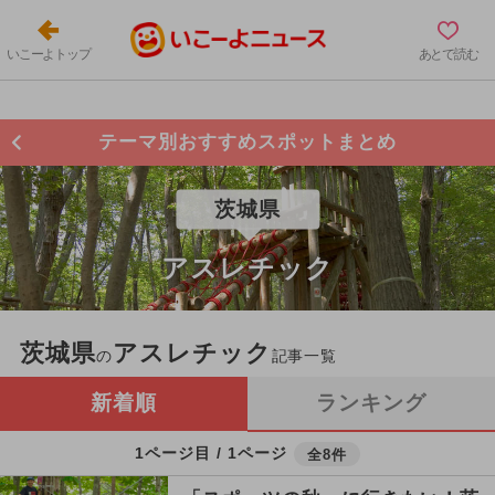
いこーよトップ
あとで読む
テーマ別おすすめスポットまとめ
茨城県
アスレチック
茨城県
アスレチック
の
記事一覧
新着順
ランキング
1ページ目 / 1ページ
全8件