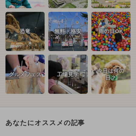
恐竜
無料・格安
雨の日OK
今日は何の
グルメフェス
工場見学
日？
あなたにオススメの記事