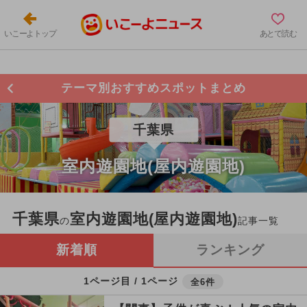
いこーよトップ
あとで読む
テーマ別おすすめスポットまとめ
千葉県
室内遊園地(屋内遊園地)
千葉県
室内遊園地(屋内遊園地)
の
記事一覧
新着順
ランキング
1ページ目 / 1ページ
全6件