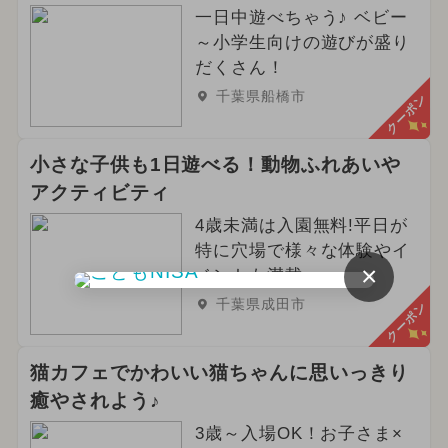
一日中遊べちゃう♪ ベビー
～小学生向けの遊びが盛り
だくさん！
千葉県船橋市
クーポン
小さな子供も1日遊べる！動物ふれあいや
アクティビティ
4歳未満は入園無料!平日が
特に穴場で様々な体験やイ
×
ベントも満載
千葉県成田市
クーポン
猫カフェでかわいい猫ちゃんに思いっきり
癒やされよう♪
3歳～入場OK！お子さま×