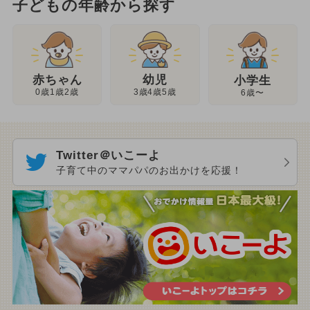
子どもの年齢から探す
幼児
赤ちゃん
小学生
3歳4歳5歳
0歳1歳2歳
6歳〜
Twitter＠いこーよ
子育て中のママパパのお出かけを応援！