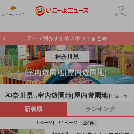
いこーよトップ
あとで読む
テーマ別おすすめスポットまとめ
神奈川県
室内遊園地(屋内遊園地)
神奈川県
室内遊園地(屋内遊園地)
の
記事一覧
新着順
ランキング
1ページ目 / 1ページ
全6件