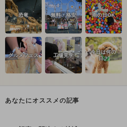
恐竜
無料・格安
雨の日OK
今日は何の
グルメフェス
工場見学
日？
あなたにオススメの記事