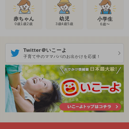
幼児
赤ちゃん
小学生
3歳4歳5歳
0歳1歳2歳
6歳〜
Twitter＠いこーよ
子育て中のママパパのお出かけを応援！