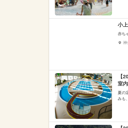
小上
赤ち
神
【2
室内
夏の
みも