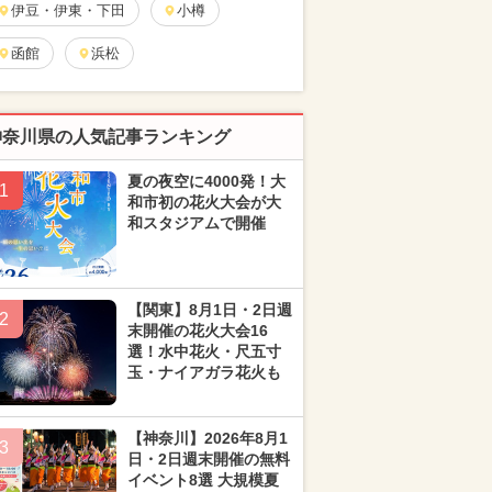
伊豆・伊東・下田
小樽
函館
浜松
神奈川県の人気記事ランキング
夏の夜空に4000発！大
1
和市初の花火大会が大
和スタジアムで開催
【関東】8月1日・2日週
2
末開催の花火大会16
選！水中花火・尺五寸
玉・ナイアガラ花火も
【神奈川】2026年8月1
3
日・2日週末開催の無料
イベント8選 大規模夏