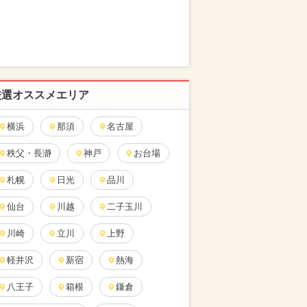
厳選オススメエリア
横浜
那須
名古屋
秩父・長瀞
神戸
お台場
札幌
日光
品川
仙台
川越
二子玉川
川崎
立川
上野
軽井沢
新宿
熱海
八王子
箱根
鎌倉