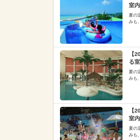
室内
夏の
みも
【2
る室
夏の
みも
【2
室内
夏の
みも