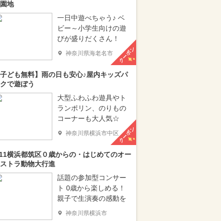
園地
一日中遊べちゃう♪ ベ
ビー～小学生向けの遊
びが盛りだくさん！
クーポン
神奈川県海老名市
子ども無料】雨の日も安心♪屋内キッズパ
クで遊ぼう
大型ふわふわ遊具やト
ランポリン、のりもの
コーナーも大人気☆
クーポン
神奈川県横浜市中区
/11横浜都筑区０歳からの・はじめてのオー
ストラ動物大行進
話題の参加型コンサー
ト 0歳から楽しめる！
親子で生演奏の感動を
神奈川県横浜市