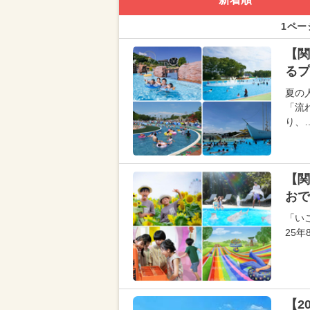
1ペー
【関
るプ
夏の
「流
り、
【関
おで
「い
25
【2