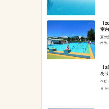
【2
室内
夏の
みも
【0
あり
ベビ
神