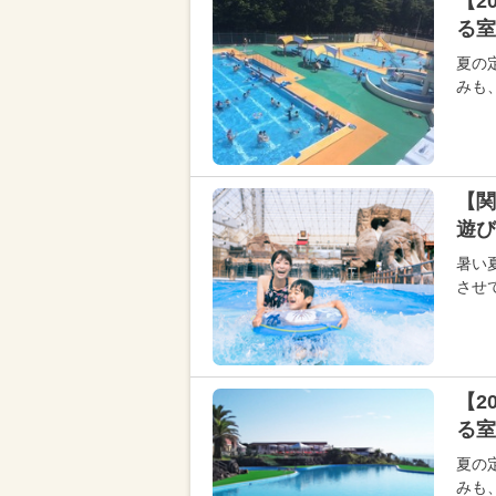
【2
る室
夏の
みも
【関
遊び
暑い
させ
【2
る室
夏の
みも