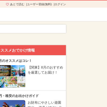
あとで読む
ユーザー登録(無料)
ログイン
オススメおでかけ情報
月のオススメはコレ！
【関東】8月のおすすめ
を厳選してお届け！
円・格安のお出かけガイド
お財布にやさしい遊園