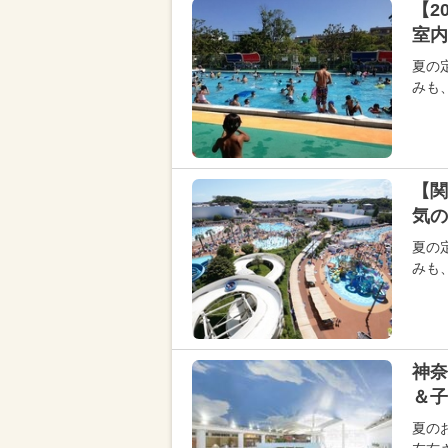
【2
室内
夏の
みも
【関
気の
夏の
みも
神奈
＆子
夏の