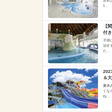
左右
1…
【関
付き
子供
泊す
た…
20
＆大
夏休
くな
ね…