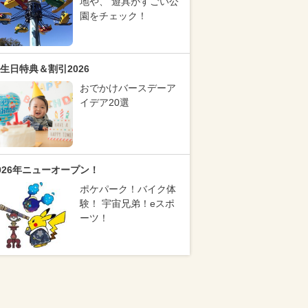
地や、 遊具がすごい公
園をチェック！
生日特典＆割引2026
おでかけバースデーア
イデア20選
026年ニューオープン！
ポケパーク！バイク体
験！ 宇宙兄弟！eスポ
ーツ！