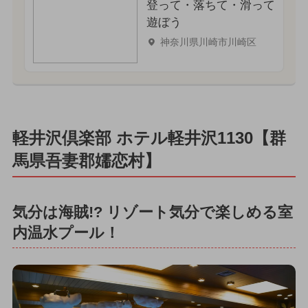
登って・落ちて・滑って
遊ぼう
神奈川県川崎市川崎区
軽井沢倶楽部 ホテル軽井沢1130【群
馬県吾妻郡嬬恋村】
気分は海賊!? リゾート気分で楽しめる室
内温水プール！