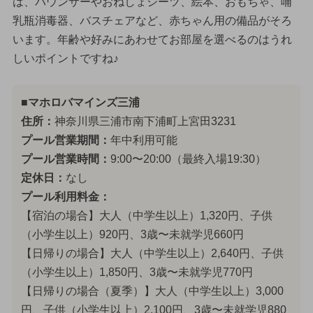
は、バウンサーやおねしょシーツ、絵本、おもちゃ、哺
乳瓶消毒器、バスチェアなど、赤ちゃん用の備品がそろ
います。年齢や好みにあわせてお部屋を選べるのはうれ
しいポイントですね♪
■マホロバマインズ三浦
住所：
神奈川県三浦市南下浦町上宮田3231
プール営業期間：
年中利用可能
プール営業時間：
9:00〜20:00（最終入場19:30）
定休日：
なし
プール利用料金：
【宿泊の場合】大人（中学生以上）1,320円、子供
（小学生以上）920円、3歳〜未就学児660円
【日帰りの場合】大人（中学生以上）2,640円、子供
（小学生以上）1,850円、3歳〜未就学児770円
【日帰りの場合（夏季）】大人（中学生以上）3,000
円、子供（小学生以上）2,100円、3歳〜未就学児880