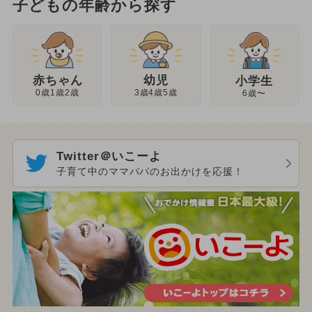
子どもの年齢から探す
幼児
赤ちゃん
小学生
3歳4歳5歳
0歳1歳2歳
6歳〜
Twitter＠いこーよ
子育て中のママパパのお出かけを応援！