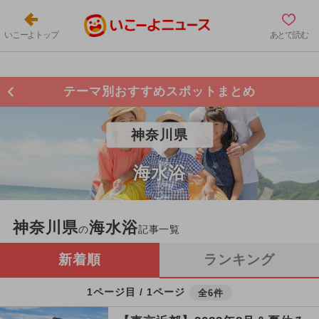
いこーよトップ
あとで読む
テーマ別おすすめスポットまとめ
神奈川県
海水浴
神奈川県
海水浴
の
記事一覧
新着順
ランキング
1ページ目 / 1ページ
全6件