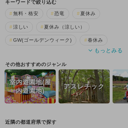
キーワードで絞り込む
無料・格安
恐竜
夏休み
涼しい
夏休み（涼しい）
GW(ゴールデンウィーク)
春休み
日帰り
潮干狩り
水遊び
その他おすすめのジャンル
キャラクター
花火
室内遊園地(屋
アスレチック
厳選お出かけまとめ
内遊園地)
近隣の都道府県で探す