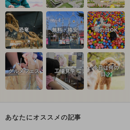
恐竜
無料・格安
雨の日OK
今日は何の
グルメフェス
工場見学
日？
あなたにオススメの記事