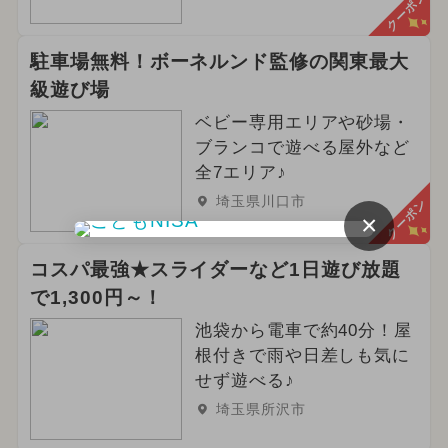
クーポン
駐車場無料！ボーネルンド監修の関東最大
級遊び場
ベビー専用エリアや砂場・
ブランコで遊べる屋外など
全7エリア♪
埼玉県川口市
クーポン
×
コスパ最強★スライダーなど1日遊び放題
で1,300円～！
池袋から電車で約40分！屋
根付きで雨や日差しも気に
せず遊べる♪
埼玉県所沢市