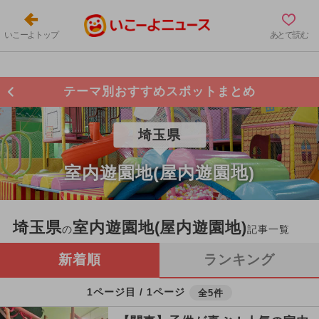
いこーよトップ
あとで読む
テーマ別おすすめスポットまとめ
埼玉県
室内遊園地(屋内遊園地)
埼玉県
室内遊園地(屋内遊園地)
の
記事一覧
新着順
ランキング
1ページ目 / 1ページ
全5件