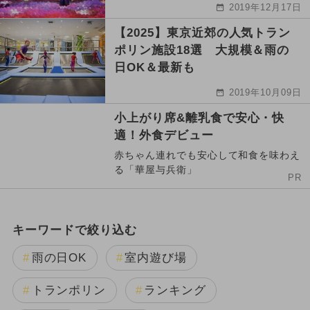
2019年12月17日
【2025】東京近郊の人気トラン
ポリン施設18選 大規模＆雨の
日OK＆最新も
2019年10月09日
小上がり席&離乳食で安心・快
適！外食デビュー
赤ちゃん連れでも安心して和食を味わえ
る「華屋与兵衛」
PR
キーワードで絞り込む
雨の日OK
室内遊び場
トランポリン
ランキング