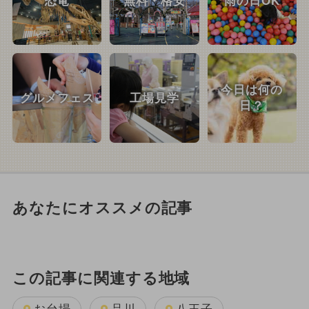
恐竜
無料・格安
雨の日OK
今日は何の
グルメフェス
工場見学
日？
あなたにオススメの記事
この記事に関連する地域