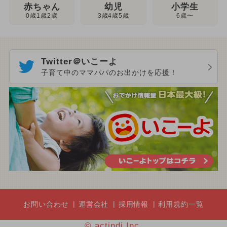
幼児
赤ちゃん
小学生
3歳4歳5歳
0歳1歳2歳
6歳〜
Twitter＠いこーよ
子育て中のママパパのお出かけを応援！
お問い合わせ
運営会社
採用情報
利用規約一覧
© actindi Inc.