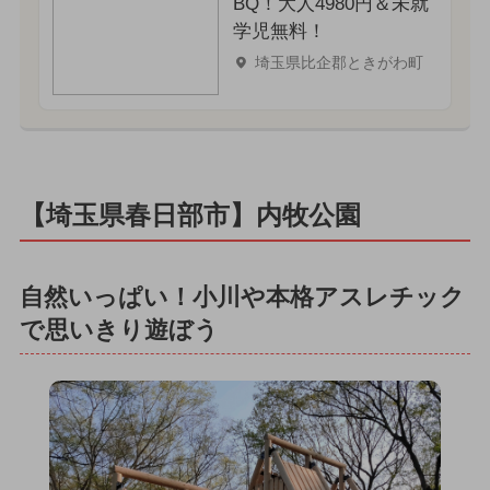
BQ！大人4980円＆未就
学児無料！
埼玉県比企郡ときがわ町
【埼玉県春日部市】内牧公園
自然いっぱい！小川や本格アスレチック
で思いきり遊ぼう