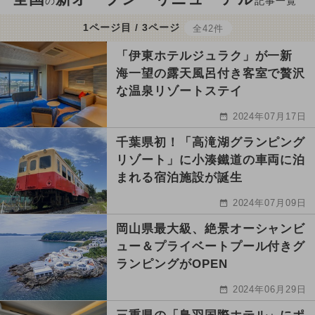
の
記事一覧
1ページ目 / 3ページ
全42件
「伊東ホテルジュラク」が一新
海一望の露天風呂付き客室で贅沢
な温泉リゾートステイ
2024年07月17日
千葉県初！「高滝湖グランピング
リゾート」に小湊鐵道の車両に泊
まれる宿泊施設が誕生
2024年07月09日
岡山県最大級、絶景オーシャンビ
ュー＆プライベートプール付きグ
ランピングがOPEN
2024年06月29日