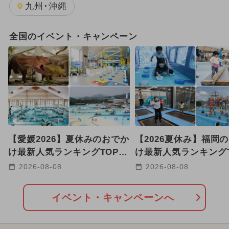
動物園
キャンプ
牧場
九州･沖縄
温泉・スパ
全国のイベント・キャンペーン
【愛媛2026】夏休みのおでか
【2026夏休み】福岡
け最新人気ランキングTOP10
け最新人気ランキングT
プール・室内遊び場・体験系
恐竜体験・水族館・職
2026-08-08
2026-08-08
も
も
イベント・キャンペーンへ