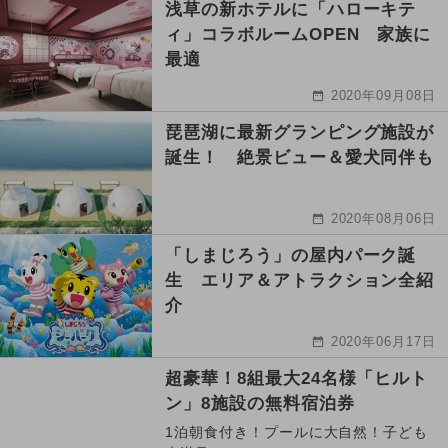
浅草の新ホテルに「ハローキテ
ィ」コラボルームOPEN 家族に
最適
2020年09月08日
琵琶湖に最新グランピング施設が
誕生！ 絶景ビュー＆愛犬同伴も
2020年08月06日
「しまじろう」の屋内パーク誕
生 エリア＆アトラクション全紹
介
2020年06月17日
超豪華！8組最大24名様「ヒルト
ン」8施設の無料宿泊券
1泊朝食付き！プールに大自然！子ども