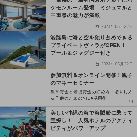
三重県の「鳥羽国際ホテル」にポ
ケモンルーム登場 ミジュマルと
三重県の魅力が満載
2024年05月22日
淡路島に海と空を独り占めできる
プライベートヴィラがOPEN！
プール＆ジャグジー付き
2024年05月22日
参加無料＆オンライン開催！親子
のマネーセミナー
教育資金と老後資金の貯め方・増やし方
＆子供のためのNISA活用術
PR
美しい沖縄の海で海賊船に乗って
宝探し！ 人気ホテルのアクティ
ビティがパワーアップ