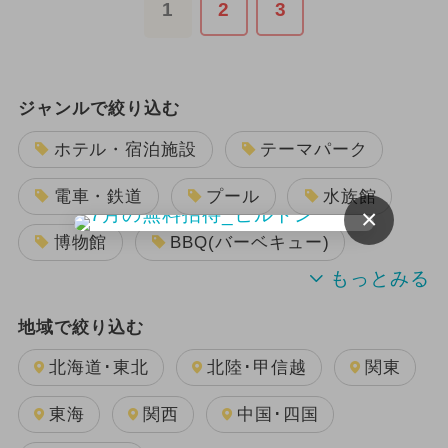
1
2
3
ジャンルで絞り込む
ホテル・宿泊施設
テーマパーク
電車・鉄道
プール
水族館
×
博物館
BBQ(バーベキュー)
室内遊園地(屋内遊園地)
遊園地
地域で絞り込む
アスレチック
美術館
北海道･東北
北陸･甲信越
関東
空港・飛行機
工場見学
東海
関西
中国･四国