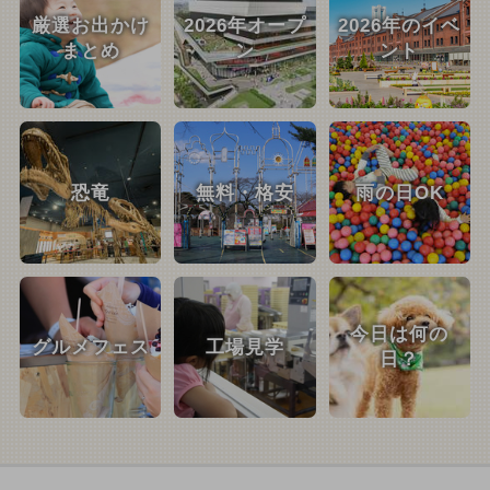
厳選お出かけ
2026年オープ
2026年のイベ
まとめ
ン
ント
恐竜
無料・格安
雨の日OK
今日は何の
グルメフェス
工場見学
日？