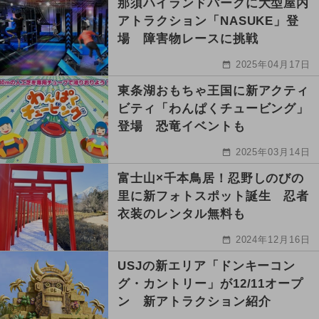
那須ハイランドパークに大型屋内
アトラクション「NASUKE」登
場 障害物レースに挑戦
2025年04月17日
東条湖おもちゃ王国に新アクティ
ビティ「わんぱくチュービング」
登場 恐竜イベントも
2025年03月14日
富士山×千本鳥居！忍野しのびの
里に新フォトスポット誕生 忍者
衣装のレンタル無料も
2024年12月16日
USJの新エリア「ドンキーコン
グ・カントリー」が12/11オープ
ン 新アトラクション紹介