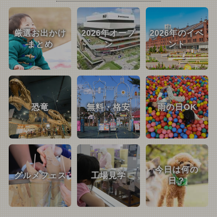
厳選お出かけ
2026年オープ
2026年のイベ
まとめ
ン
ント
恐竜
無料・格安
雨の日OK
今日は何の
グルメフェス
工場見学
日？