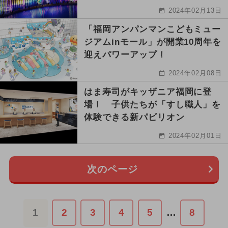
2024年02月13日
「福岡アンパンマンこどもミュー
ジアムinモール」が開業10周年を
迎えパワーアップ！
2024年02月08日
はま寿司がキッザニア福岡に登
場！ 子供たちが「すし職人」を
体験できる新パビリオン
2024年02月01日
次のページ
1
2
3
4
5
…
8