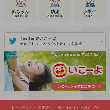
幼児
赤ちゃん
小学生
3歳4歳5歳
0歳1歳2歳
6歳〜
Twitter＠いこーよ
子育て中のママパパのお出かけを応援！
お問い合わせ
運営会社
採用情報
利用規約一覧