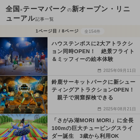
全国
テーマパーク
新オープン・リニ
×
の
ューアル
記事一覧
1ページ目 / 8ページ
全154件
ハウステンボスに2大アトラクシ
ョン同時OPEN！ 絶景フライト
＆ミッフィーの絵本体験
2025年09月11日
鈴鹿サーキットパークに新シュー
ティングアトラクションOPEN！
親子で洞窟探検できる
2025年08月21日
「さがみ湖MORI MORI」に全長
100mの巨大チュービングスライ
ダー誕生 3歳から利用OK