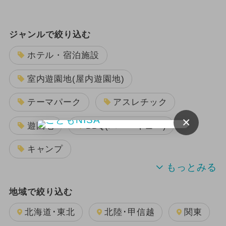
ジャンルで絞り込む
ホテル・宿泊施設
室内遊園地(屋内遊園地)
テーマパーク
アスレチック
×
遊園地
BBQ(バーベキュー)
キャンプ
ショッピング
プール
公園
地域で絞り込む
水族館
温泉・スパ
博物館
北海道･東北
北陸･甲信越
関東