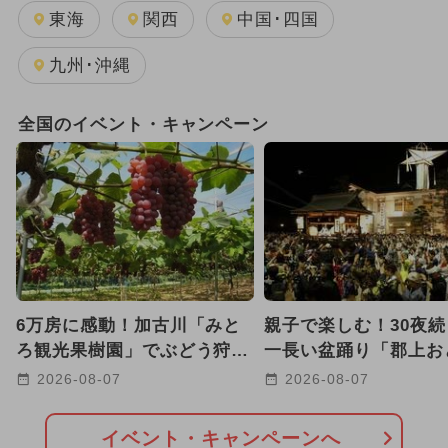
キッズカフェ・親子カフェ
東海
関西
中国･四国
工場見学
電車・鉄道
動物園
九州･沖縄
美術館
スキー場
科学館
全国のイベント・キャンペーン
海水浴
道の駅
牧場
空港・飛行機
いちご狩り
植物園
スケート
果物狩り
6万房に感動！加古川「みと
親子で楽しむ！30夜
ろ観光果樹園」でぶどう狩
一長い盆踊り「郡上お
り シャインマスカットの販
り」、8/13〜は徹夜
2026-08-07
2026-08-07
売も
イベント・キャンペーンへ