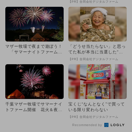
【PR】合同会社デジタルファーム
マザー牧場で夜まで遊ぼう！
「どうせ当たらない」と思っ
「サマーナイトファーム」
てた私が本当に当選した“買
で花火＆ナイト遊園地を満
い方”がこれ
【PR】合同会社デジタルファーム
喫！
千葉マザー牧場でサマーナイ
宝くじ“なんとなく”で買って
トファーム開催 花火＆夜の
いる限り変わらない
遊園地＆グランピングで夏満
【PR】合同会社デジタルファーム
喫
Recommended by