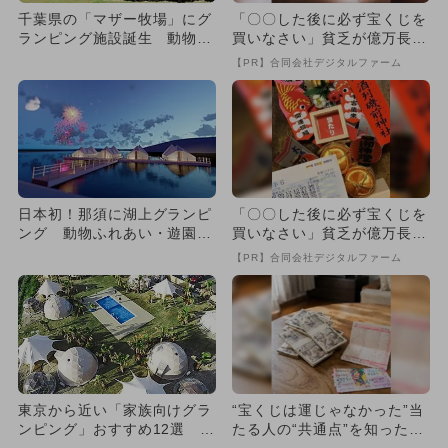
千葉県の「マザー牧場」にグ
「〇〇した後に必ず宝くじを
ランピング施設誕生 動物ふ
買いなさい」貧乏が億万長者
れあいも
に
【PR】合同会社デジタルファーム
日本初！那須に湖上グランピ
「〇〇した後に必ず宝くじを
ング 動物ふれあい・遊園
買いなさい」貧乏が億万長者
地・花火も
に
【PR】合同会社デジタルファーム
東京から近い「家族向けグラ
“宝くじは運じゃなかった”当
ンピング」おすすめ12選 体
たる人の“共通点”を知っただ
験充実！
け