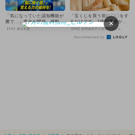
「気になっていた認知機能が
「宝くじを買う前に〇〇をす
×
菌で…」森永が開発。感動の
るだけです」7億当選者が続
70代続出
出
【PR】森永乳業
【PR】合同会社デジタルファーム
Recommended by