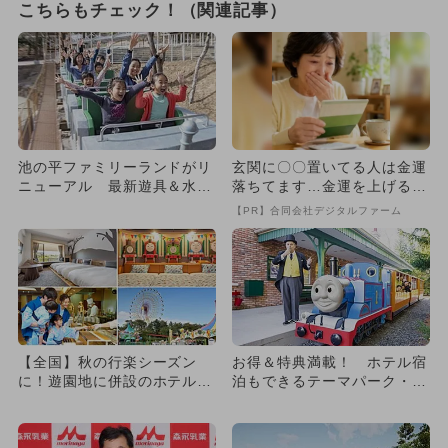
こちらもチェック！（関連記事）
池の平ファミリーランドがリ
玄関に〇〇置いてる人は金運
ニューアル 最新遊具＆水遊
落ちてます…金運を上げる方
び広場も
法とは
【PR】合同会社デジタルファーム
【全国】秋の行楽シーズン
お得＆特典満載！ ホテル宿
に！遊園地に併設のホテル＆
泊もできるテーマパーク・遊
宿泊施設10選 お得な宿泊特
園地11選
典...