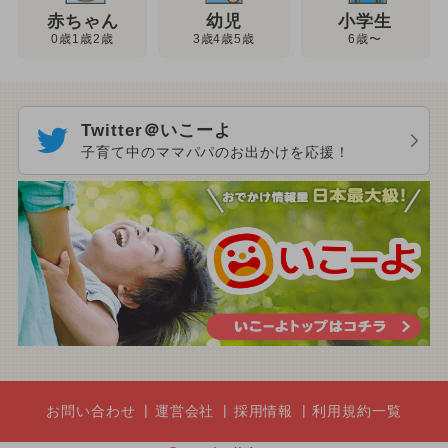
幼児
赤ちゃん
小学生
3歳4歳5歳
0歳1歳2歳
6歳〜
Twitter＠いこーよ
子育て中のママパパのお出かけを応援！
お問い合わせ
運営会社
採用情報
利用規約一覧