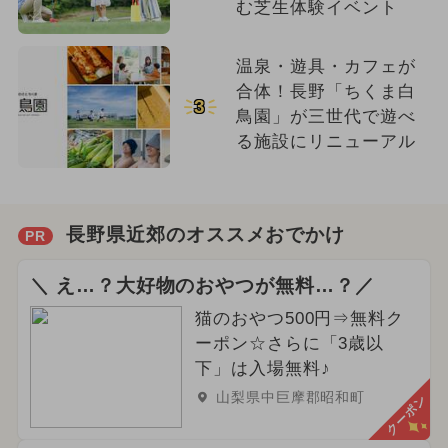
む芝生体験イベント
温泉・遊具・カフェが
合体！長野「ちくま白
3
鳥園」が三世代で遊べ
る施設にリニューアル
長野県近郊のオススメおでかけ
PR
＼ え…？大好物のおやつが無料…？／
猫のおやつ500円⇒無料ク
ーポン☆さらに「3歳以
下」は入場無料♪
山梨県中巨摩郡昭和町
クーポン