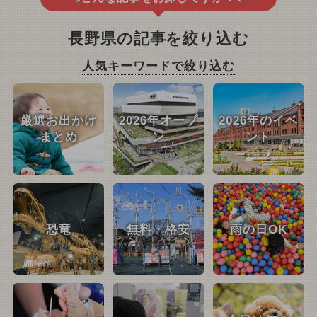
長野県の記事を絞り込む
人気キーワードで絞り込む
厳選お出かけ
2026年オープ
2026年のイベ
まとめ
ン
ント
恐竜
無料・格安
雨の日OK