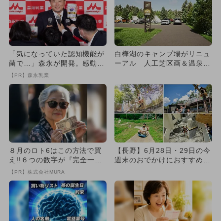
「気になっていた認知機能が
白樺湖のキャンプ場がリニュ
菌で…」森永が開発。感動の
ーアル 人工芝区画＆温泉入
70代続出
り放題も
【PR】森永乳業
８月のロト6はこの方法で買
【長野】6月28日・29日の今
え!!６つの数字が『完全一
週末のおでかけにおすすめ！
致』する方法
人気のスポットランキング
【PR】株式会社MURA