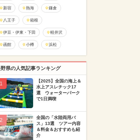
新宿
熱海
鎌倉
八王子
箱根
伊豆・伊東・下田
軽井沢
函館
小樽
浜松
長野県の人気記事ランキング
【2025】全国の海上＆
1
水上アスレチック17
選 ウォーターパーク
で1日満喫
全国の「水陸両用バ
2
ス」13選 ツアー内容
＆料金＆おすすめも紹
介