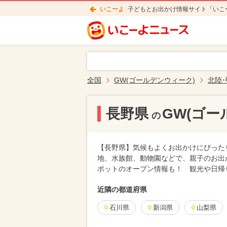
いこーよ
子どもとお出かけ情報サイト「いこ
全国
GW(ゴールデンウィーク)
北陸
長野県
GW(ゴー
の
【長野県】気候もよくお出かけにぴった
地、水族館、動物園などで、親子のお出
ポットのオープン情報も！ 観光や日帰
近隣の都道府県
石川県
新潟県
山梨県