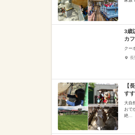
家族
3歳
カフ
クー
長
【長
すす
大自
おで
絶…