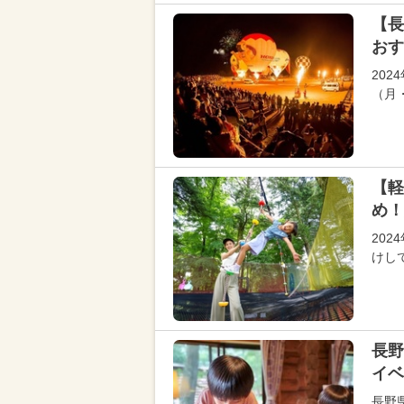
【長
おす
20
（月
【軽
め！
20
けし
長野
イベ
長野