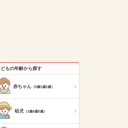
子どもの年齢から探す
赤ちゃん
（0歳1歳2歳）
幼児
（3歳4歳5歳）