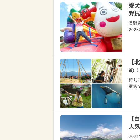
愛犬
野尻
長野
20
【北
め！
待ち
家族
【白
人気
20