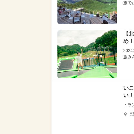
族で
【北
め！
20
族み
いこ
い！
トラ
長