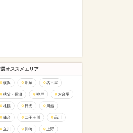
厳選オススメエリア
横浜
那須
名古屋
秩父・長瀞
神戸
お台場
札幌
日光
川越
仙台
二子玉川
品川
立川
川崎
上野