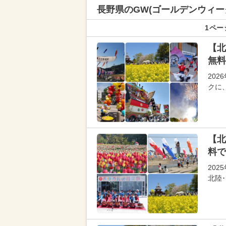
長野県の
GW(ゴールデンウィー
1ペー
【北
無料
20
クに
【北
料で
20
北陸