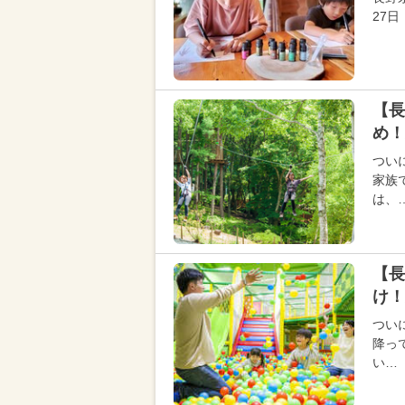
27
【長
め！
つい
家族
は、
【長
け！
つい
降っ
い…