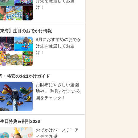
け先を厳選してお届
け！
東海】注目のおでかけ情報
8月におすすめのおでか
け先を厳選してお届
け！
円・格安のお出かけガイド
お財布にやさしい遊園
地や、 遊具がすごい公
園をチェック！
生日特典＆割引2026
おでかけバースデーア
イデア20選