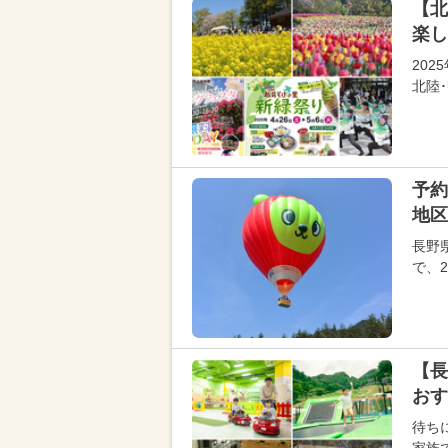
【北
楽し
20
北陸
予約
地区
長野
で、2
【長
おす
待ち