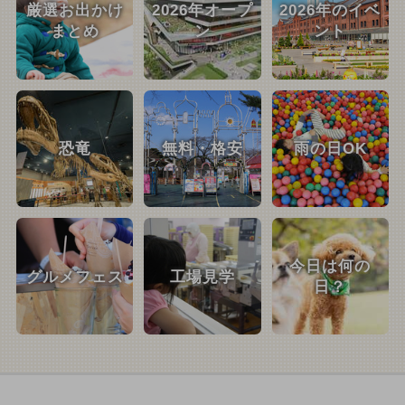
厳選お出かけ
2026年オープ
2026年のイベ
まとめ
ン
ント
恐竜
無料・格安
雨の日OK
今日は何の
グルメフェス
工場見学
日？