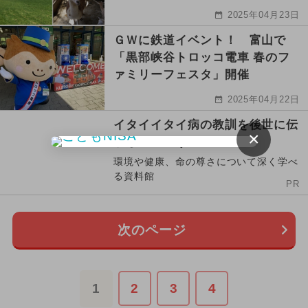
2025年04月23日
ＧＷに鉄道イベント！ 富山で
「黒部峡谷トロッコ電車 春のフ
ァミリーフェスタ」開催
2025年04月22日
イタイイタイ病の教訓を後世に伝
×
承していこう！
環境や健康、命の尊さについて深く学べ
る資料館
PR
次のページ
1
2
3
4