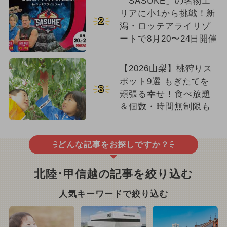
「SASUKE」の名物エ
リアに小1から挑戦！新
2
潟・ロッテアライリゾ
ートで8月20〜24日開催
【2026山梨】桃狩りス
ポット9選 もぎたてを
3
頬張る幸せ！食べ放題
＆個数・時間無制限も
どんな記事をお探しですか？
北陸･甲信越の記事を絞り込む
人気キーワードで絞り込む