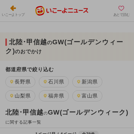
いこーよトップ
あとで読む
北陸･甲信越
GW(ゴールデンウィー
の
ク)
のおでかけ
都道府県で絞り込む
長野県
石川県
新潟県
山梨県
福井県
富山県
北陸･甲信越
GW(ゴールデンウィーク)
の
に関する記事一覧
1ページ目 / 4ページ