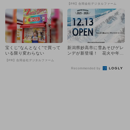
め！人気のスポットランキ
い方”がこれ
【PR】合同会社デジタルファーム
ン...
宝くじ“なんとなく”で買って
新潟県妙高市に雪あそびゲレ
いる限り変わらない
ンデが新登場！ 花火や年越
しそば、お正月イベントも
【PR】合同会社デジタルファーム
Recommended by