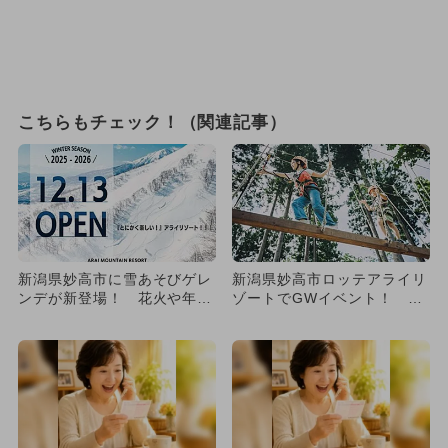
こちらもチェック！（関連記事）
新潟県妙高市に雪あそびゲレ
新潟県妙高市ロッテアライリ
ンデが新登場！ 花火や年越
ゾートでGWイベント！ ス
しそば、お正月イベントも
キーと新緑アクティビティを
満...