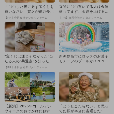
「〇〇した後に必ず宝くじを
玄関に〇〇置いてる人は金運
買いなさい」貧乏が億万長者
落ちてます…金運を上げる方
に
法とは
【PR】合同会社デジタルファーム
【PR】合同会社デジタルファーム
“宝くじは運じゃなかった”当
新潟妙高市にロッテのお菓子
たる人の“共通点”を知っただ
モチーフのプールがOPEN！
け
親子で楽しめるナイトプ
【PR】合同会社デジタルファーム
ー...
【新潟】2025年ゴールデン
「どうせ当たらない」と思っ
ウィークのおでかけにおすす
てた私が本当に当選した“買