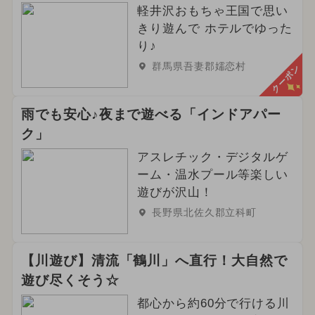
軽井沢おもちゃ王国で思い
きり遊んで ホテルでゆった
り♪
群馬県吾妻郡嬬恋村
クーポン
雨でも安心♪夜まで遊べる「インドアパー
ク」
アスレチック・デジタルゲ
ーム・温水プール等楽しい
遊びが沢山！
長野県北佐久郡立科町
【川遊び】清流「鶴川」へ直行！大自然で
遊び尽くそう☆
都心から約60分で行ける川