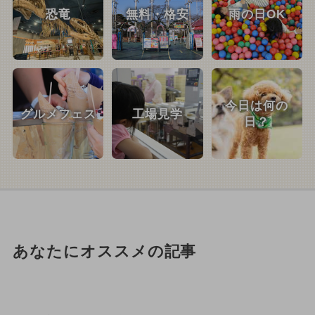
恐竜
無料・格安
雨の日OK
今日は何の
グルメフェス
工場見学
日？
あなたにオススメの記事