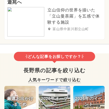
遊苑へ
立山信仰の世界を描いた
「立山曼荼羅」を五感で体
験する施設
富山県中新川郡立山町
どんな記事をお探しですか？
長野県の記事を絞り込む
人気キーワードで絞り込む
厳選お出かけ
2026年オープ
2026年のイベ
まとめ
ン
ント