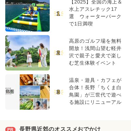
【2025】全国の海上＆
水上アスレチック17
1
選 ウォーターパーク
で1日満喫
高原のゴルフ場を無料
開放！浅間山望む軽井
2
沢で親子と愛犬で楽し
む芝生体験イベント
温泉・遊具・カフェが
合体！長野「ちくま白
3
鳥園」が三世代で遊べ
る施設にリニューアル
長野県近郊のオススメおでかけ
PR