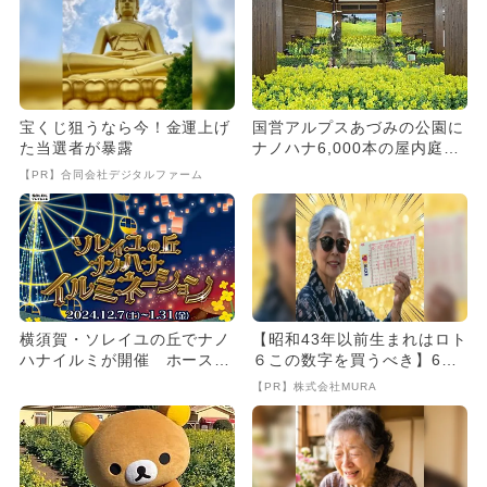
宝くじ狙うなら今！金運上げ
国営アルプスあづみの公園に
た当選者が暴露
ナノハナ6,000本の屋内庭園
が登場 お花のプレゼント...
【PR】合同会社デジタルファーム
横須賀・ソレイユの丘でナノ
【昭和43年以前生まれはロト
ハナイルミが開催 ホースト
６この数字を買うべき】6つ
レッキングやランタン飛ばし
の数字が「完全一致」する
【PR】株式会社MURA
も
方...