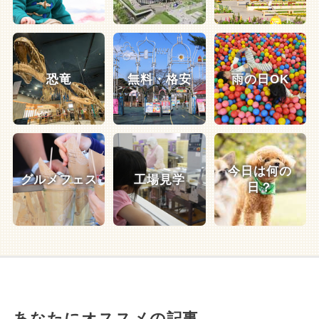
恐竜
無料・格安
雨の日OK
今日は何の
グルメフェス
工場見学
日？