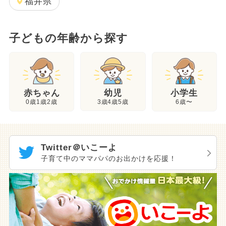
福井県
子どもの年齢から探す
幼児
赤ちゃん
小学生
3歳4歳5歳
0歳1歳2歳
6歳〜
Twitter＠いこーよ
子育て中のママパパのお出かけを応援！