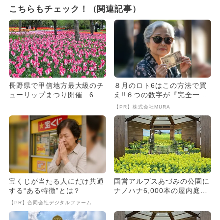
こちらもチェック！（関連記事）
長野県で甲信地方最大級のチ
８月のロト6はこの方法で買
ューリップまつり開催 6ヘ
え!!６つの数字が『完全一
クタールに広がるナノハナ畑
致』する方法
【PR】株式会社MURA
も
宝くじが当たる人にだけ共通
国営アルプスあづみの公園に
する“ある特徴”とは？
ナノハナ6,000本の屋内庭園
が登場 お花のプレゼント...
【PR】合同会社デジタルファーム