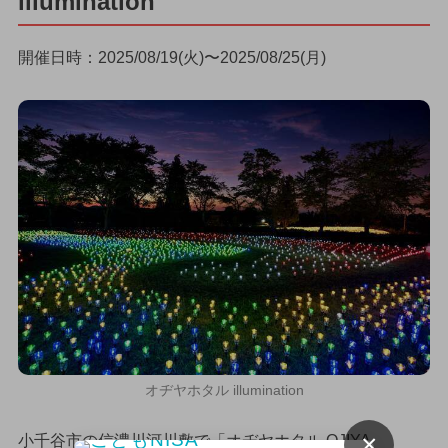
illumination
開催日時：2025/08/19(火)〜2025/08/25(月)
オヂヤホタル illumination
×
小千谷市の信濃川河川敷で「オヂヤホタル OJIYA