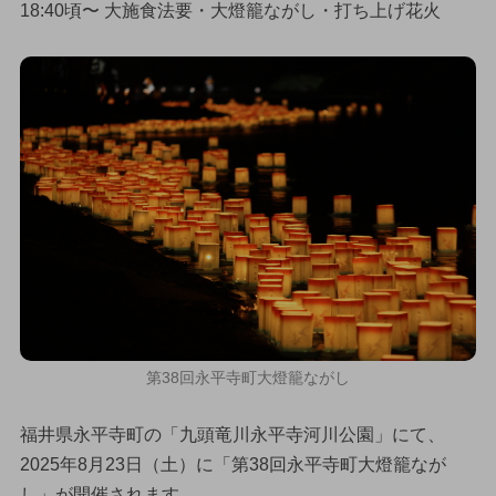
18:40頃〜 大施食法要・大燈籠ながし・打ち上げ花火
第38回永平寺町大燈籠ながし
福井県永平寺町の「九頭竜川永平寺河川公園」にて、
2025年8月23日（土）に「第38回永平寺町大燈籠なが
し」が開催されます。