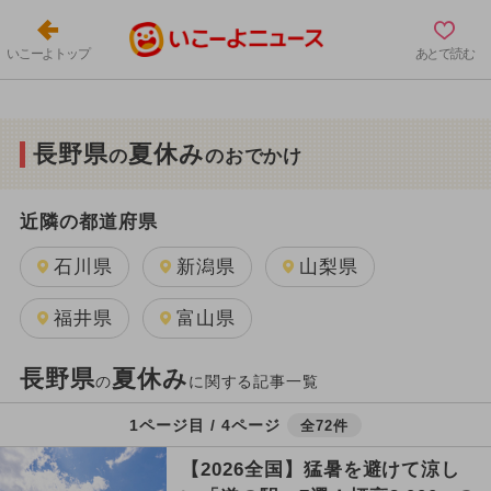
いこーよトップ
あとで読む
長野県
夏休み
の
のおでかけ
近隣の都道府県
石川県
新潟県
山梨県
福井県
富山県
長野県
夏休み
の
に関する記事一覧
1ページ目 / 4ページ
全72件
【2026全国】猛暑を避けて涼し