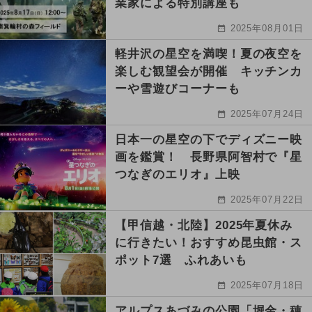
業家による特別講座も
2025年08月01日
軽井沢の星空を満喫！夏の夜空を
楽しむ観望会が開催 キッチンカ
ーや雪遊びコーナーも
2025年07月24日
日本一の星空の下でディズニー映
画を鑑賞！ 長野県阿智村で『星
つなぎのエリオ』上映
2025年07月22日
【甲信越・北陸】2025年夏休み
に行きたい！おすすめ昆虫館・ス
ポット7選 ふれあいも
2025年07月18日
アルプスあづみの公園「堀金・穂