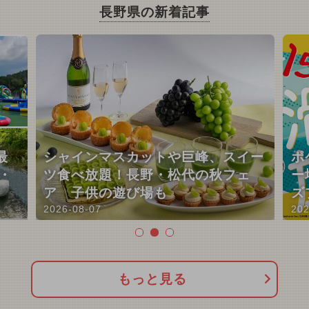
長野県の新着記事
最
シャインマスカットや巨峰、スイー
ポ
・
ツ食べ放題！長野・松代の秋フェ
ー
ア 子供の遊び場も
ズ
2026-08-07
202
もっと見る