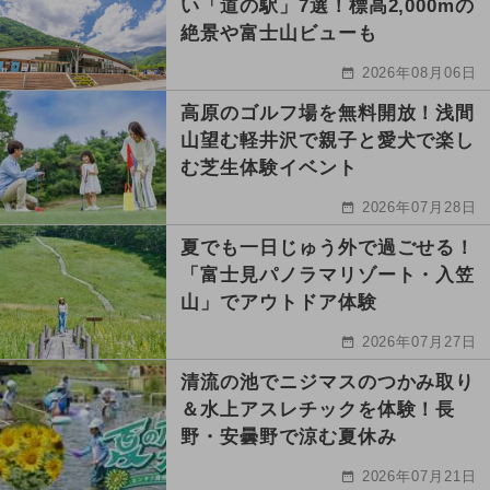
い「道の駅」7選！標高2,000mの
絶景や富士山ビューも
2026年08月06日
高原のゴルフ場を無料開放！浅間
山望む軽井沢で親子と愛犬で楽し
む芝生体験イベント
2026年07月28日
夏でも一日じゅう外で過ごせる！
「富士見パノラマリゾート・入笠
山」でアウトドア体験
2026年07月27日
清流の池でニジマスのつかみ取り
＆水上アスレチックを体験！長
野・安曇野で涼む夏休み
2026年07月21日