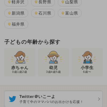
軽井沢
長野県
山梨県
新潟県
石川県
富山県
福井県
子どもの年齢から探す
幼児
赤ちゃん
小学生
3歳4歳5歳
0歳1歳2歳
6歳〜
Twitter＠いこーよ
子育て中のママパパのお出かけを応援！