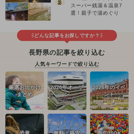
3
スーパー銭湯＆温泉7
選！親子で湯めぐり
どんな記事をお探しですか？
長野県の記事を絞り込む
人気キーワードで絞り込む
厳選お出かけ
2026年オープ
2026年のイベ
まとめ
ン
ント
恐竜
無料・格安
雨の日OK