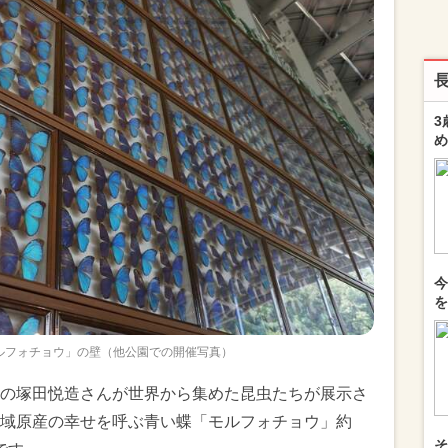
3
め
今
を
ルフォチョウ」の壁（他公園での開催写真）
の塚田悦造さんが世界から集めた昆虫たちが展示さ
域原産の幸せを呼ぶ青い蝶「モルフォチョウ」約
そ