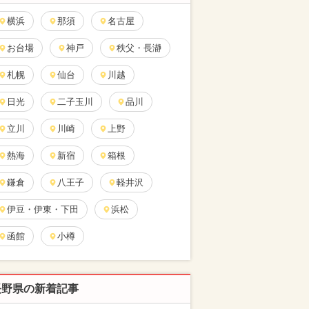
横浜
那須
名古屋
お台場
神戸
秩父・長瀞
札幌
仙台
川越
日光
二子玉川
品川
立川
川崎
上野
熱海
新宿
箱根
鎌倉
八王子
軽井沢
伊豆・伊東・下田
浜松
函館
小樽
長野県の新着記事