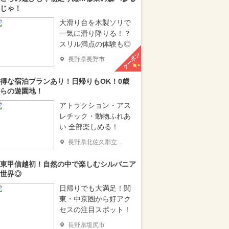
じゃ！
大滑り台を木製ソリで
一気に滑り降りる！？
スリル満点の体験も◎
クーポン
長野県長野市
得な宿泊プランあり！日帰りもOK！0歳
らの遊園地！
アトラクション・アス
レチック・動物ふれあ
い 全部楽しめる！
長野県北佐久郡立科町
東甲信越初！自然の中で楽しむシルバニア
世界◎
日帰りでも大満足！関
東・中京圏から好アク
セスの注目スポット！
長野県塩尻市