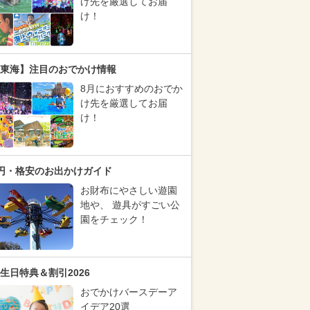
け先を厳選してお届
け！
東海】注目のおでかけ情報
8月におすすめのおでか
け先を厳選してお届
け！
円・格安のお出かけガイド
お財布にやさしい遊園
地や、 遊具がすごい公
園をチェック！
生日特典＆割引2026
おでかけバースデーア
イデア20選