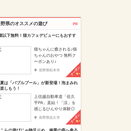
長野県のオススメの遊び
PR
歳以下無料！猫カフェデビューにもおすす
猫ちゃんに癒される♪猫
ちゃんのおやつ 無料ク
ーポンあり♪
クーポン
長野県松本市
夏は「バブルプール」が新登場！泡まみれ
楽しもう！
上信越自動車道「佐久
平PA」直結！「涼」を
感じるひんやり体験◎
クーポン
長野県佐久市
こらの遊びじゃ物足りぬ…修業の森へ参る