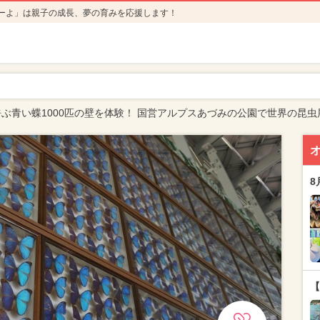
ーよ」は親子の成長、夢の育みを応援します！
ぶ青い蝶1000匹の壁を体験！ 国営アルプスあづみの公園で世界の昆虫
8
【