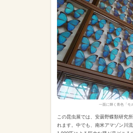
一面に輝く青色「モ
この昆虫展では、安曇野蝶類研究所
れます。中でも、南米アマゾン川流