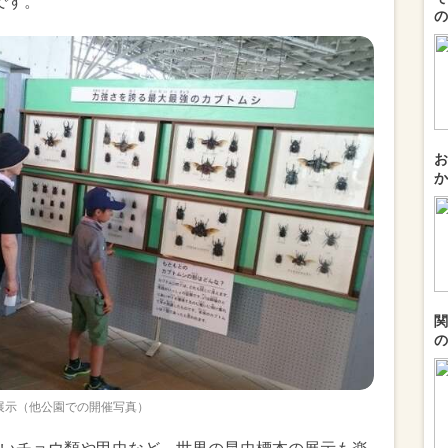
です。
の
お
か
関
の
展示（他公園での開催写真）