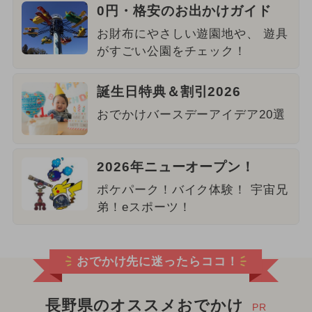
0円・格安のお出かけガイド
お財布にやさしい遊園地や、 遊具
がすごい公園をチェック！
誕生日特典＆割引2026
おでかけバースデーアイデア20選
2026年ニューオープン！
ポケパーク！バイク体験！ 宇宙兄
弟！eスポーツ！
おでかけ先に迷ったらココ！
長野県のオススメおでかけ
PR