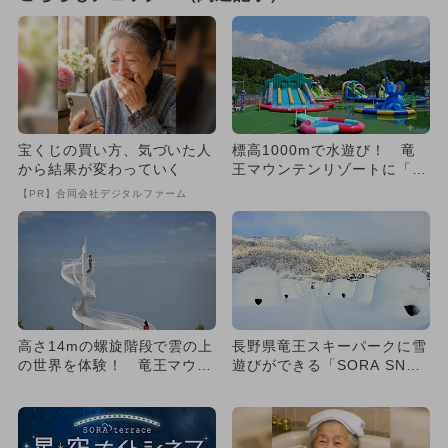
宝くじの買い方、気づいた人
標高1000mで水遊び！ 竜
から結果が変わっていく
王マウンテンリゾートに「S
ORAウォーターキッズパー...
【PR】合同会社デジタルファーム
高さ14mの螺旋階段で雲の上
長野県竜王スキーパークに雪
の世界を体験！ 竜王マウン
遊びができる「SORA SNO
テンリゾートに新展望台が
W LAND」が今シーズ...
O...