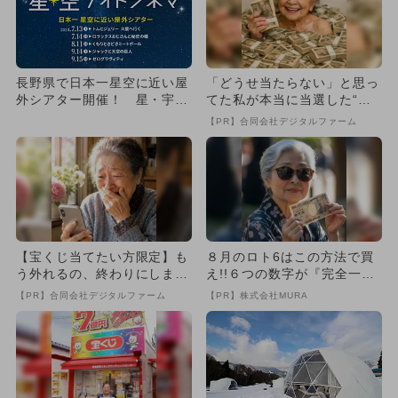
長野県で日本一星空に近い屋
「どうせ当たらない」と思っ
外シアター開催！ 星・宇
てた私が本当に当選した“買
宙・自然に関する全5作品を
い方”がこれ
【PR】合同会社デジタルファーム
上映
【宝くじ当てたい方限定】も
８月のロト6はこの方法で買
う外れるの、終わりにしませ
え!!６つの数字が『完全一
んか
致』する方法
【PR】合同会社デジタルファーム
【PR】株式会社MURA