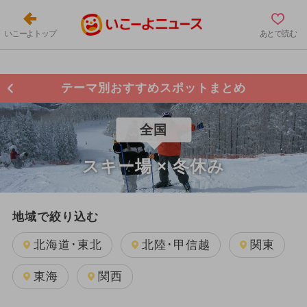
いこーよトップ
あとで読む
テーマ別おすすめスポットまとめ
全国
スキー場 × 冬休み
地域で絞り込む
北海道･東北
北陸･甲信越
関東
東海
関西