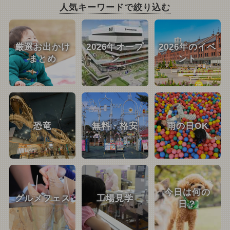
人気キーワードで絞り込む
厳選お出かけ
2026年オープ
2026年のイベ
まとめ
ン
ント
恐竜
無料・格安
雨の日OK
今日は何の
グルメフェス
工場見学
日？