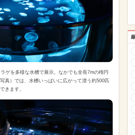
クラゲを多様な水槽で展示。なかでも全長7mの楕円
写真）では、水槽いっぱいに広がって漂う約500匹
できます。