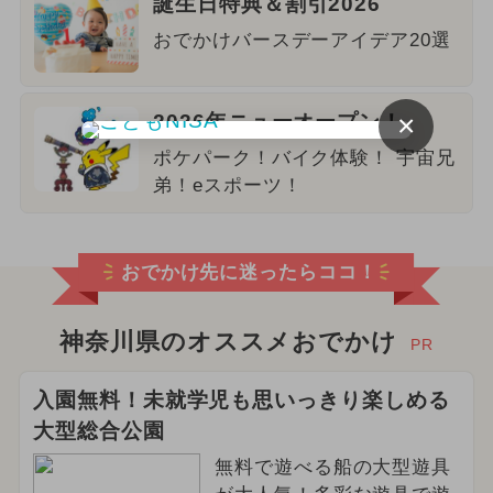
誕生日特典＆割引2026
おでかけバースデーアイデア20選
×
2026年ニューオープン！
ポケパーク！バイク体験！ 宇宙兄
弟！eスポーツ！
おでかけ先に迷ったらココ！
神奈川県のオススメおでかけ
PR
入園無料！未就学児も思いっきり楽しめる
大型総合公園
無料で遊べる船の大型遊具