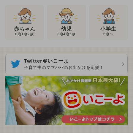
幼児
赤ちゃん
小学生
3歳4歳5歳
0歳1歳2歳
6歳〜
Twitter＠いこーよ
子育て中のママパパのお出かけを応援！