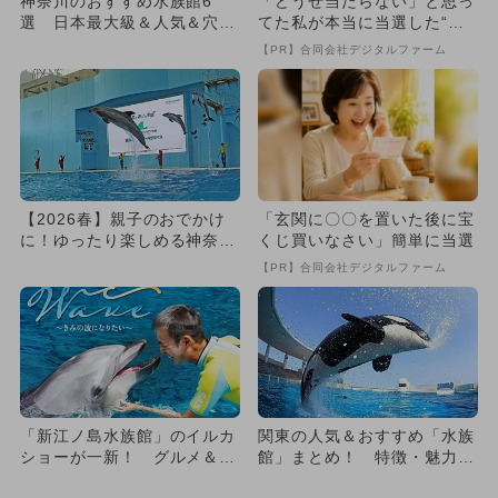
神奈川のおすすめ水族館6
「どうせ当たらない」と思っ
選 日本最大級＆人気＆穴場
てた私が本当に当選した“買
スポットも
い方”がこれ
【PR】合同会社デジタルファーム
【2026春】親子のおでかけ
「玄関に〇〇を置いた後に宝
に！ゆったり楽しめる神奈川
くじ買いなさい」簡単に当選
県の水族館5選【保存版】
【PR】合同会社デジタルファーム
「新江ノ島水族館」のイルカ
関東の人気＆おすすめ「水族
ショーが一新！ グルメ＆自
館」まとめ！ 特徴・魅力も
由研究も
一挙紹介