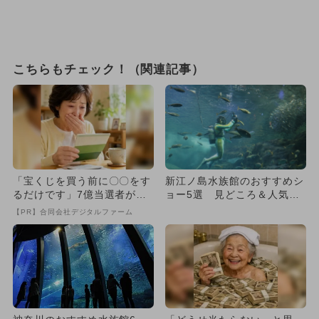
こちらもチェック！（関連記事）
「宝くじを買う前に〇〇をす
新江ノ島水族館のおすすめシ
るだけです」7億当選者が続
ョー5選 見どころ＆人気の
出
理由も！
【PR】合同会社デジタルファーム