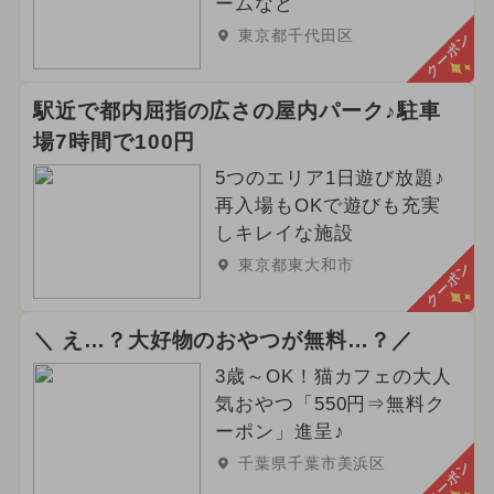
ームなど
東京都千代田区
クーポン
駅近で都内屈指の広さの屋内パーク♪駐車
場7時間で100円
5つのエリア1日遊び放題♪
再入場もOKで遊びも充実
しキレイな施設
東京都東大和市
クーポン
＼ え…？大好物のおやつが無料…？／
3歳～OK！猫カフェの大人
気おやつ「550円⇒無料ク
ーポン」進呈♪
千葉県千葉市美浜区
クーポン