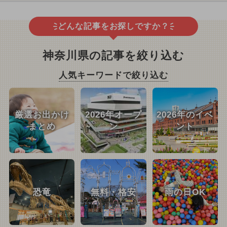
どんな記事をお探しですか？
神奈川県の記事を絞り込む
人気キーワードで絞り込む
厳選お出かけ
2026年オープ
2026年のイベ
まとめ
ン
ント
恐竜
無料・格安
雨の日OK